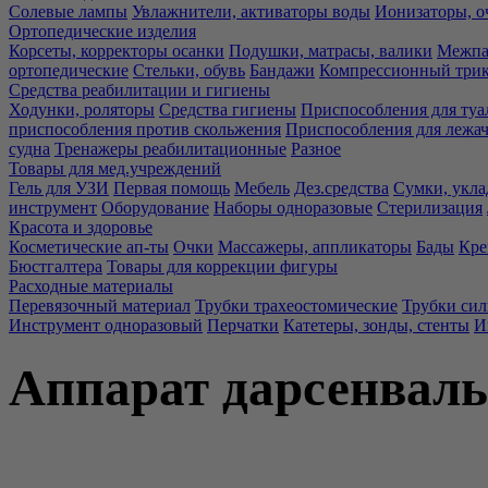
Солевые лампы
Увлажнители, активаторы воды
Ионизаторы, о
Ортопедические изделия
Корсеты, корректоры осанки
Подушки, матрасы, валики
Межпа
ортопедические
Стельки, обувь
Бандажи
Компрессионный три
Средства реабилитации и гигиены
Ходунки, роляторы
Средства гигиены
Приспособления для туа
приспособления против скольжения
Приспособления для лежа
судна
Тренажеры реабилитационные
Разное
Товары для мед.учреждений
Гель для УЗИ
Первая помощь
Мебель
Дез.средства
Сумки, укла
инструмент
Оборудование
Наборы одноразовые
Стерилизация
Красота и здоровье
Косметические ап-ты
Очки
Массажеры, аппликаторы
Бады
Кре
Бюстгалтера
Товары для коррекции фигуры
Расходные материалы
Перевязочный материал
Трубки трахеостомические
Трубки си
Инструмент одноразовый
Перчатки
Катетеры, зонды, стенты
И
Аппарат дарсенваль