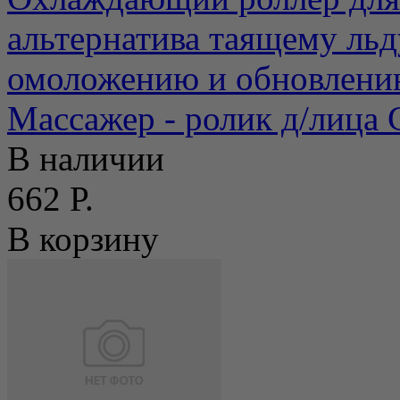
альтернатива таящему льд
омоложению и обновлению
Массажер - ролик д/лица G
В наличии
662 Р.
В корзину