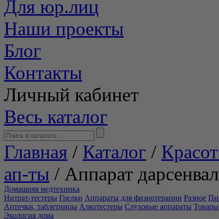
Для юр.лиц
Наши проекты
Блог
Контакты
Личный кабинет
Весь каталог
Главная
/
Каталог
/
Красот
ап-ты
/
Аппарат дарсенвал
Домашняя медтехника
Нитрат-тестеры
Грелки
Аппараты для физиотерапии
Разное
Пи
Аптечки, таблетницы
Алкотестеры
Слуховые аппараты
Товары
Экология дома