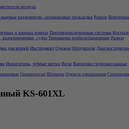
чистители воздуха
льцевые разделители, силиконовые прокладки
Разное
Воротники
летных и ванных комнат
Противопролежневые системы
Костыли
 калоприемники, судна
Тренажеры реабилитационные
Разное
дки для врачей
Инструмент
Одежда
Облучатели
Диагностически
ма
Ирригаторы, зубные щетки
Весы
Ванночки гидромассажные
ликоновые
Гинекология
Шприцы
Одежда одноразовая
Спринцов
енный KS-601XL