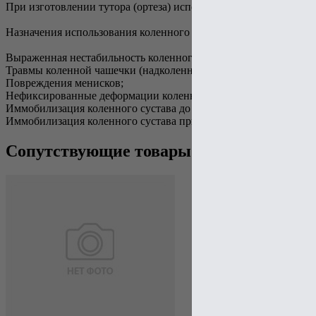
При изготовлении тутора (ортеза) использованы мягкие матери
Назначения использования коленного тутора (ортеза) Orlett KS-
Выраженная нестабильность коленного сустава;
Травмы коленной чашечки (надколенника);
Повреждения менисков;
Нефиксированные деформации коленного сустава (вальгусная и
Иммобилизация коленного сустава до и после операций;
Иммобилизация коленного сустава при транспортировке.
Сопутствующие товары