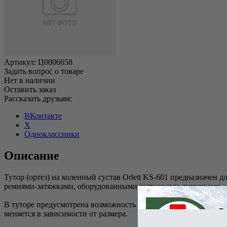
Артикул:
Ц0006658
Задать вопрос о товаре
Нет в наличии
Оставить заказ
Рассказать друзьям:
ВКонтакте
X
Одноклассники
Описание
Тутор (ортез) на коленный сустав Orlett KS-601 предназначен
ремнями-затяжками, оборудованными застежками-липучками «Вел
В туторе предусмотрена возможность индивидуального модели
меняется в зависимости от размера.