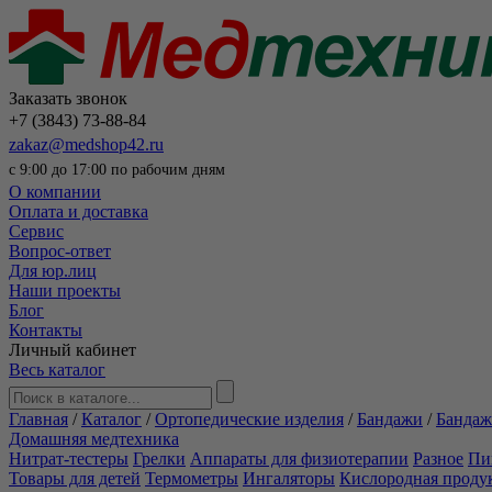
Заказать звонок
+7 (3843) 73-88-84
zakaz@medshop42.ru
с 9:00 до 17:00 по рабочим дням
О компании
Оплата и доставка
Сервис
Вопрос-ответ
Для юр.лиц
Наши проекты
Блог
Контакты
Личный кабинет
Весь каталог
Главная
/
Каталог
/
Ортопедические изделия
/
Бандажи
/
Бандаж
Домашняя медтехника
Нитрат-тестеры
Грелки
Аппараты для физиотерапии
Разное
Пи
Товары для детей
Термометры
Ингаляторы
Кислородная проду