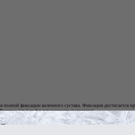
 для полной фиксации коленного сустава. Фиксация достигается
кро» (от 4 до 6 в зависимости от размера).
рования металлических шин, для более эффективного его прим