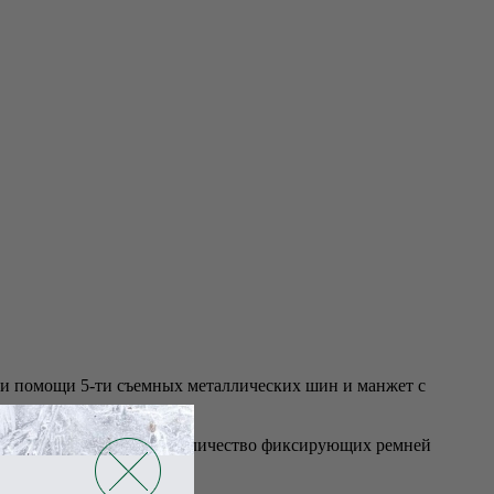
 при помощи 5-ти съемных металлических шин и манжет с
енения. Длина тутора и количество фиксирующих ремней