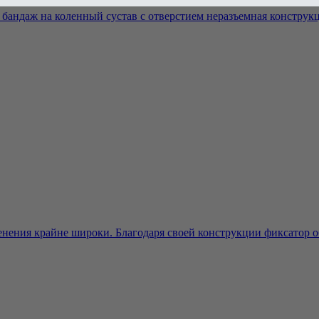
андаж на коленный сустав с отверстием неразъемная конструкци
именения крайне широки. Благодаря своей конструкции фиксатор о