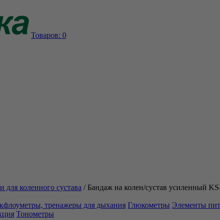
Товаров:
0
и для коленного сустава
/
Бандаж на колен/сустав усиленный K
кфлоуметры, тренажеры для дыхания
Глюкометры
Элементы пи
кция
Тонометры