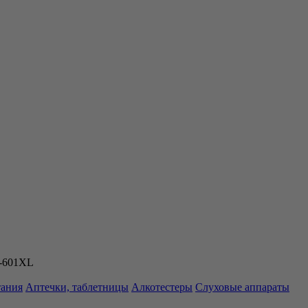
S-601XL
тания
Аптечки, таблетницы
Алкотестеры
Слуховые аппараты