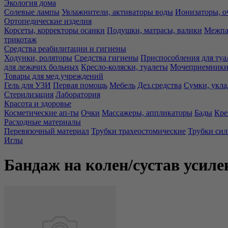
Экология дома
Солевые лампы
Увлажнители, активаторы воды
Ионизаторы, о
Ортопедические изделия
Корсеты, корректоры осанки
Подушки, матрасы, валики
Межпа
трикотаж
Средства реабилитации и гигиены
Ходунки, роляторы
Средства гигиены
Приспособления для туа
для лежачих больных
Кресло-коляски, туалеты
Мочеприемники,
Товары для мед.учреждений
Гель для УЗИ
Первая помощь
Мебель
Дез.средства
Сумки, укла
Стерилизация
Лаборатория
Красота и здоровье
Косметические ап-ты
Очки
Массажеры, аппликаторы
Бады
Кре
Расходные материалы
Перевязочный материал
Трубки трахеостомические
Трубки си
Иглы
Бандаж на колен/сустав усил