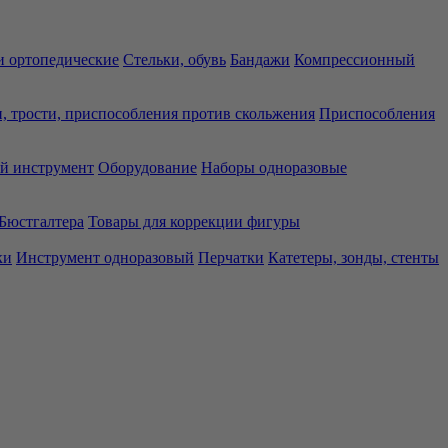
 ортопедические
Стельки, обувь
Бандажи
Компрессионный
, трости, приспособления против скольжения
Приспособления
й инструмент
Оборудование
Наборы одноразовые
Бюстгалтера
Товары для коррекции фигуры
ки
Инструмент одноразовый
Перчатки
Катетеры, зонды, стенты