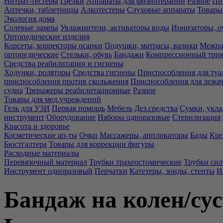
Нитрат-тестеры
Грелки
Аппараты для физиотерапии
Разное
Пи
Аптечки, таблетницы
Алкотестеры
Слуховые аппараты
Товары
Экология дома
Солевые лампы
Увлажнители, активаторы воды
Ионизаторы, о
Ортопедические изделия
Корсеты, корректоры осанки
Подушки, матрасы, валики
Межпа
ортопедические
Стельки, обувь
Бандажи
Компрессионный три
Средства реабилитации и гигиены
Ходунки, роляторы
Средства гигиены
Приспособления для туа
приспособления против скольжения
Приспособления для лежа
судна
Тренажеры реабилитационные
Разное
Товары для мед.учреждений
Гель для УЗИ
Первая помощь
Мебель
Дез.средства
Сумки, укла
инструмент
Оборудование
Наборы одноразовые
Стерилизация
Красота и здоровье
Косметические ап-ты
Очки
Массажеры, аппликаторы
Бады
Кре
Бюстгалтера
Товары для коррекции фигуры
Расходные материалы
Перевязочный материал
Трубки трахеостомические
Трубки си
Инструмент одноразовый
Перчатки
Катетеры, зонды, стенты
И
Бандаж на колен/су