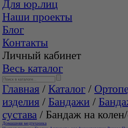
Для юр.лиц
Наши проекты
Блог
Контакты
Личный кабинет
Весь каталог
Главная
/
Каталог
/
Ортопе
изделия
/
Бандажи
/
Банда
сустава
/
Бандаж на колен
Домашняя медтехника