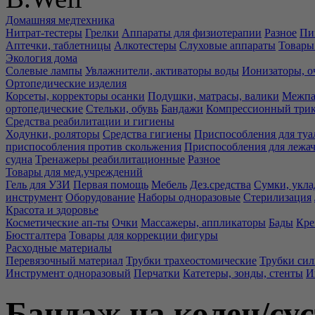
Домашняя медтехника
Нитрат-тестеры
Грелки
Аппараты для физиотерапии
Разное
Пи
Аптечки, таблетницы
Алкотестеры
Слуховые аппараты
Товары
Экология дома
Солевые лампы
Увлажнители, активаторы воды
Ионизаторы, о
Ортопедические изделия
Корсеты, корректоры осанки
Подушки, матрасы, валики
Межпа
ортопедические
Стельки, обувь
Бандажи
Компрессионный три
Средства реабилитации и гигиены
Ходунки, роляторы
Средства гигиены
Приспособления для туа
приспособления против скольжения
Приспособления для лежа
судна
Тренажеры реабилитационные
Разное
Товары для мед.учреждений
Гель для УЗИ
Первая помощь
Мебель
Дез.средства
Сумки, укла
инструмент
Оборудование
Наборы одноразовые
Стерилизация
Красота и здоровье
Косметические ап-ты
Очки
Массажеры, аппликаторы
Бады
Кре
Бюстгалтера
Товары для коррекции фигуры
Расходные материалы
Перевязочный материал
Трубки трахеостомические
Трубки си
Инструмент одноразовый
Перчатки
Катетеры, зонды, стенты
И
Бандаж на колен/су