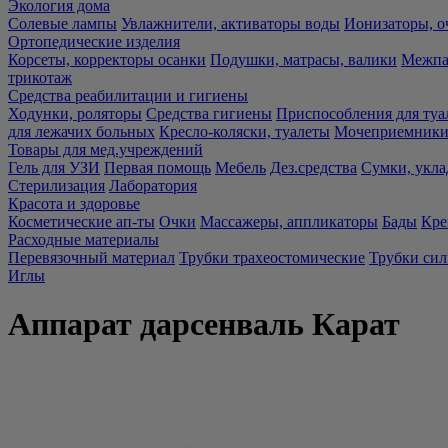
Экология дома
Солевые лампы
Увлажнители, активаторы воды
Ионизаторы, о
Ортопедические изделия
Корсеты, корректоры осанки
Подушки, матрасы, валики
Межпа
трикотаж
Средства реабилитации и гигиены
Ходунки, роляторы
Средства гигиены
Приспособления для туа
для лежачих больных
Кресло-коляски, туалеты
Мочеприемники,
Товары для мед.учреждений
Гель для УЗИ
Первая помощь
Мебель
Дез.средства
Сумки, укла
Стерилизация
Лаборатория
Красота и здоровье
Косметические ап-ты
Очки
Массажеры, аппликаторы
Бады
Кре
Расходные материалы
Перевязочный материал
Трубки трахеостомические
Трубки си
Иглы
Аппарат дарсенваль Карат