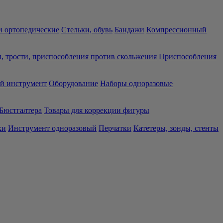
 ортопедические
Стельки, обувь
Бандажи
Компрессионный
, трости, приспособления против скольжения
Приспособления
й инструмент
Оборудование
Наборы одноразовые
Бюстгалтера
Товары для коррекции фигуры
ки
Инструмент одноразовый
Перчатки
Катетеры, зонды, стенты