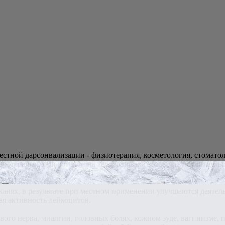
стной дарсонвализации - физиотерапия, косметология, стоматол
ктротерапии, при которой на тело человека воздействуют импул
анях, в результате при местном применении улучшаются деятель
я активность лейкоцитов.
вого нерва, миалгии, головных болях, кожном зуде, вагинизме,