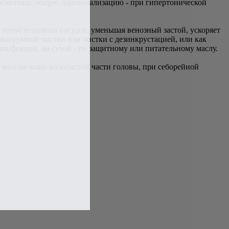
 косметики; общую дарсонвализацию - при гипертонической
тонус венозных сосудов, уменьшая венозный застой, ускоряет
 вакуумной чистки или чистки с дезинкрустацией, или как
зинфекции, на сухой - по защитному или питательному маслу.
 массаж кожи волосистой части головы, при себорейной