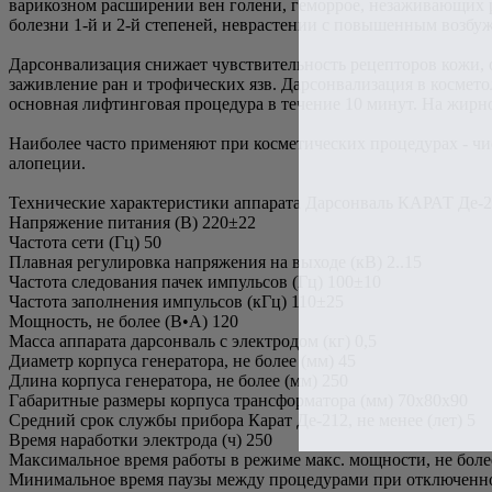
варикозном расширении вен голени, геморрое, незаживающих р
болезни 1-й и 2-й степеней, неврастении с повышенным возбуж
Дарсонвализация снижает чувствительность рецепторов кожи, 
заживление ран и трофических язв. Дарсонвализация в космет
основная лифтинговая процедура в течение 10 минут. На жирн
Наиболее часто применяют при косметических процедурах - чи
алопеции.
Технические характеристики аппарата Дарсонваль КАРАТ Де-2
Напряжение питания (В) 220±22
Частота сети (Гц) 50
Плавная регулировка напряжения на выходе (кВ) 2..15
Частота следования пачек импульсов (Гц) 100±10
Частота заполнения импульсов (кГц) 110±25
Мощность, не более (В•А) 120
Масса аппарата дарсонваль с электродом (кг) 0,5
Диаметр корпуса генератора, не более (мм) 45
Длина корпуса генератора, не более (мм) 250
Габаритные размеры корпуса трансформатора (мм) 70х80х90
Средний срок службы прибора Карат Де-212, не менее (лет) 5
Время наработки электрода (ч) 250
Максимальное время работы в режиме макс. мощности, не боле
Минимальное время паузы между процедурами при отключенном