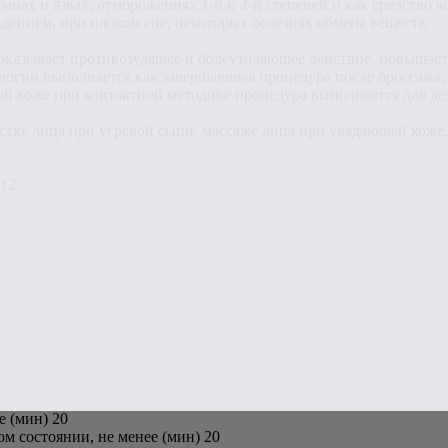
анах и язвах, отморожениях 1-й и 2-й степеней и как средство
дением, при плохом сне, некоторых болезнях обмена веществ.
оказывает противозудящее и болеутоляющее действие, повышает 
ологии выполняется как завершающая процедура после броссажа,
ой коже при контактной методике процедура выполняется для де
стке лица при угревой сыпи, массаже лица при увядающей коже,
12:
е (мин) 20
 состоянии, не менее (мин) 20