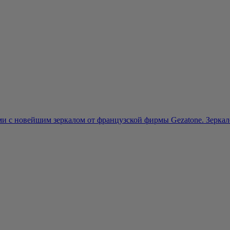
и с новейшим зеркалом от французской фирмы Gezatone. Зеркало