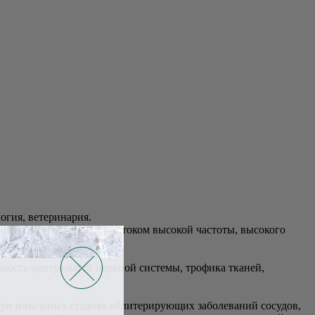
огия, ветеринария.
ьсным быстрозатухающим током высокой частоты, высокого
ность центральной нервной системы, трофика тканей,
 при начальных стадиях облитерирующих заболеваний сосудов,