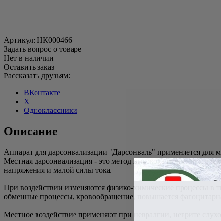
Артикул:
НК000466
Задать вопрос о товаре
Нет в наличии
Оставить заказ
Рассказать друзьям:
ВКонтакте
X
Одноклассники
Описание
Аппарат для дарсонвализации "Дарсонваль" применяется для ме
Местная дарсонвализация - это метод высококачественной эле
напряжения и малой силы тока.
При воздействии изменяются физико-химические процессы в тк
обменные процессы, кровообращение, повышается фагоцитарна
Местное воздействие применяют при невралгии, неврите слухо