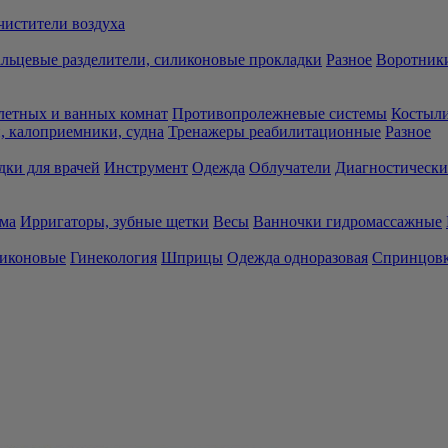
чистители воздуха
льцевые разделители, силиконовые прокладки
Разное
Воротники
летных и ванных комнат
Противопролежневые системы
Костыли
 калоприемники, судна
Тренажеры реабилитационные
Разное
дки для врачей
Инструмент
Одежда
Облучатели
Диагностически
ма
Ирригаторы, зубные щетки
Весы
Ванночки гидромассажные
ликоновые
Гинекология
Шприцы
Одежда одноразовая
Спринцов