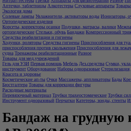
Нитрат-тестеры
Грелки
Аппараты для физиотерапии
Разное
Пи
Аптечки, таблетницы
Алкотестеры
Слуховые аппараты
Товары
Экология дома
Солевые лампы
Увлажнители, активаторы воды
Ионизаторы, о
Ортопедические изделия
Корсеты, корректоры осанки
Подушки, матрасы, валики
Межпа
ортопедические
Стельки, обувь
Бандажи
Компрессионный три
Средства реабилитации и гигиены
Ходунки, роляторы
Средства гигиены
Приспособления для туа
приспособления против скольжения
Приспособления для лежа
судна
Тренажеры реабилитационные
Разное
Товары для мед.учреждений
Гель для УЗИ
Первая помощь
Мебель
Дез.средства
Сумки, укла
инструмент
Оборудование
Наборы одноразовые
Стерилизация
Красота и здоровье
Косметические ап-ты
Очки
Массажеры, аппликаторы
Бады
Кре
Бюстгалтера
Товары для коррекции фигуры
Расходные материалы
Перевязочный материал
Трубки трахеостомические
Трубки си
Инструмент одноразовый
Перчатки
Катетеры, зонды, стенты
И
Бандаж на грудную 