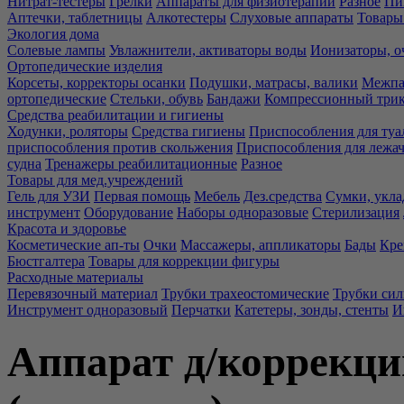
Нитрат-тестеры
Грелки
Аппараты для физиотерапии
Разное
Пи
Аптечки, таблетницы
Алкотестеры
Слуховые аппараты
Товары
Экология дома
Солевые лампы
Увлажнители, активаторы воды
Ионизаторы, о
Ортопедические изделия
Корсеты, корректоры осанки
Подушки, матрасы, валики
Межпа
ортопедические
Стельки, обувь
Бандажи
Компрессионный три
Средства реабилитации и гигиены
Ходунки, роляторы
Средства гигиены
Приспособления для туа
приспособления против скольжения
Приспособления для лежа
судна
Тренажеры реабилитационные
Разное
Товары для мед.учреждений
Гель для УЗИ
Первая помощь
Мебель
Дез.средства
Сумки, укла
инструмент
Оборудование
Наборы одноразовые
Стерилизация
Красота и здоровье
Косметические ап-ты
Очки
Массажеры, аппликаторы
Бады
Кре
Бюстгалтера
Товары для коррекции фигуры
Расходные материалы
Перевязочный материал
Трубки трахеостомические
Трубки си
Инструмент одноразовый
Перчатки
Катетеры, зонды, стенты
И
Аппарат д/коррекци