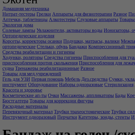
Домашняя медтехника
Нитрат-тестеры
Грелки
Аппараты для физиотерапии
Разное
Пи
Аптечки, таблетницы
Алкотестеры
Слуховые аппараты
Товары
Экология дома
Солевые лампы
Увлажнители, активаторы воды
Ионизаторы, о
Ортопедические изделия
Корсеты, корректоры осанки
Подушки, матрасы, валики
Межпа
ортопедические
Стельки, обувь
Бандажи
Компрессионный три
Средства реабилитации и гигиены
Ходунки, роляторы
Средства гигиены
Приспособления для туа
приспособления против скольжения
Приспособления для лежа
судна
Тренажеры реабилитационные
Разное
Товары для мед.учреждений
Гель для УЗИ
Первая помощь
Мебель
Дез.средства
Сумки, укла
инструмент
Оборудование
Наборы одноразовые
Стерилизация
Красота и здоровье
Косметические ап-ты
Очки
Массажеры, аппликаторы
Бады
Кре
Бюстгалтера
Товары для коррекции фигуры
Расходные материалы
Перевязочный материал
Трубки трахеостомические
Трубки си
Инструмент одноразовый
Перчатки
Катетеры, зонды, стенты
И
Бандаж на голен./су