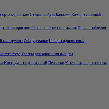
 ортопедические
Стельки, обувь
Бандажи
Компрессионный
, трости, приспособления против скольжения
Приспособления
й инструмент
Оборудование
Наборы одноразовые
Бюстгалтера
Товары для коррекции фигуры
ки
Инструмент одноразовый
Перчатки
Катетеры, зонды, стенты