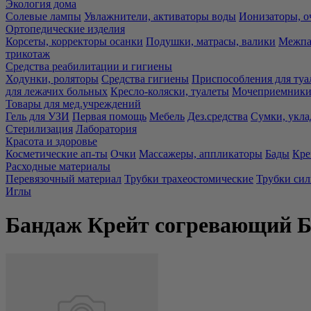
Экология дома
Солевые лампы
Увлажнители, активаторы воды
Ионизаторы, о
Ортопедические изделия
Корсеты, корректоры осанки
Подушки, матрасы, валики
Межпа
трикотаж
Средства реабилитации и гигиены
Ходунки, роляторы
Средства гигиены
Приспособления для туа
для лежачих больных
Кресло-коляски, туалеты
Мочеприемники,
Товары для мед.учреждений
Гель для УЗИ
Первая помощь
Мебель
Дез.средства
Сумки, укла
Стерилизация
Лаборатория
Красота и здоровье
Косметические ап-ты
Очки
Массажеры, аппликаторы
Бады
Кре
Расходные материалы
Перевязочный материал
Трубки трахеостомические
Трубки си
Иглы
Бандаж Крейт согревающий Б