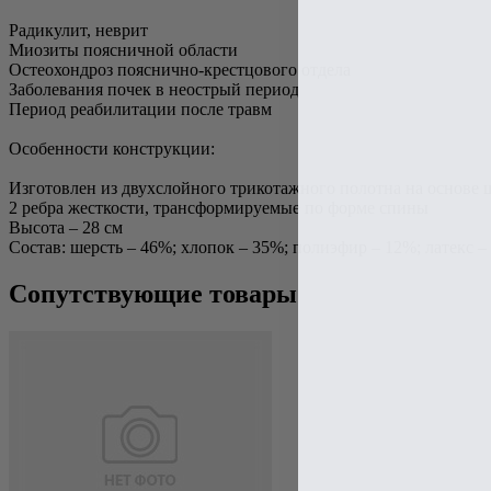
Радикулит, неврит
Миозиты поясничной области
Остеохондроз пояснично-крестцового отдела
Заболевания почек в неострый период
Период реабилитации после травм
Особенности конструкции:
Изготовлен из двухслойного трикотажного полотна на основе 
2 ребра жесткости, трансформируемые по форме спины
Высота – 28 см
Состав: шерсть – 46%; хлопок – 35%; полиэфир – 12%; латекс 
Сопутствующие товары