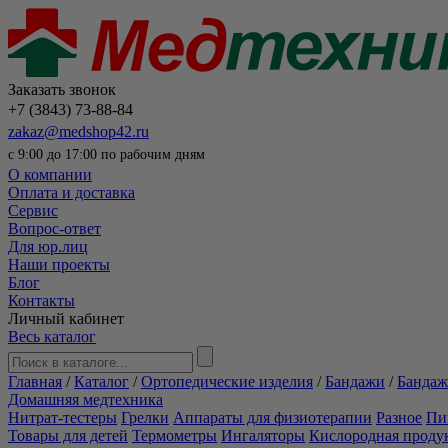
Заказать звонок
+7 (3843) 73-88-84
zakaz@medshop42.ru
с 9:00 до 17:00 по рабочим дням
О компании
Оплата и доставка
Сервис
Вопрос-ответ
Для юр.лиц
Наши проекты
Блог
Контакты
Личный кабинет
Весь каталог
Главная
/
Каталог
/
Ортопедические изделия
/
Бандажи
/
Бандаж
Домашняя медтехника
Нитрат-тестеры
Грелки
Аппараты для физиотерапии
Разное
Пи
Товары для детей
Термометры
Ингаляторы
Кислородная проду