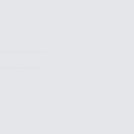
шерстяных и х/б нитей
– 4%; полиамид – 3%