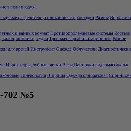
чистители воздуха
льцевые разделители, силиконовые прокладки
Разное
Воротники
летных и ванных комнат
Противопролежневые системы
Костыли
 калоприемники, судна
Тренажеры реабилитационные
Разное
дки для врачей
Инструмент
Одежда
Облучатели
Диагностически
ма
Ирригаторы, зубные щетки
Весы
Ванночки гидромассажные
ликоновые
Гинекология
Шприцы
Одежда одноразовая
Спринцов
-702 №5