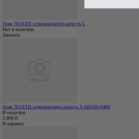
Пояс ХОЛТИ эл/компр/вербл.шерсть L
Нет в наличии
Заказать
Пояс ХОЛТИ эл/компр/овеч.шерсть S 040109-0400
В наличии
2 099 Р.
В корзину