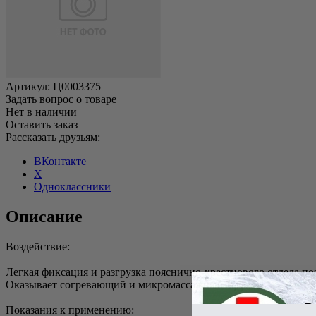
Артикул:
Ц0003375
Задать вопрос о товаре
Нет в наличии
Оставить заказ
Рассказать друзьям:
ВКонтакте
X
Одноклассники
Описание
Воздействие:
Легкая фиксация и разгрузка пояснично-крестцового отдела п
Оказывает согревающий и микромассажный эффект
Показания к применению: