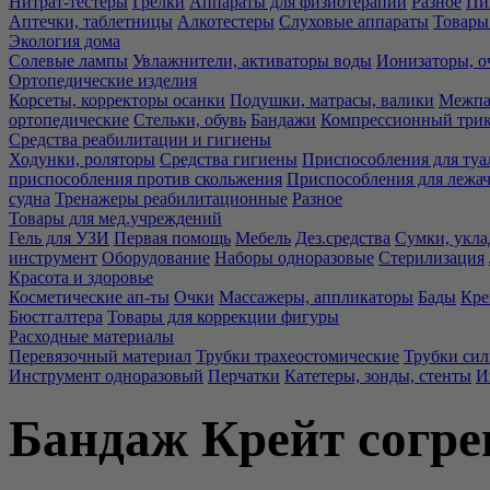
Нитрат-тестеры
Грелки
Аппараты для физиотерапии
Разное
Пи
Аптечки, таблетницы
Алкотестеры
Слуховые аппараты
Товары
Экология дома
Солевые лампы
Увлажнители, активаторы воды
Ионизаторы, о
Ортопедические изделия
Корсеты, корректоры осанки
Подушки, матрасы, валики
Межпа
ортопедические
Стельки, обувь
Бандажи
Компрессионный три
Средства реабилитации и гигиены
Ходунки, роляторы
Средства гигиены
Приспособления для туа
приспособления против скольжения
Приспособления для лежа
судна
Тренажеры реабилитационные
Разное
Товары для мед.учреждений
Гель для УЗИ
Первая помощь
Мебель
Дез.средства
Сумки, укла
инструмент
Оборудование
Наборы одноразовые
Стерилизация
Красота и здоровье
Косметические ап-ты
Очки
Массажеры, аппликаторы
Бады
Кре
Бюстгалтера
Товары для коррекции фигуры
Расходные материалы
Перевязочный материал
Трубки трахеостомические
Трубки си
Инструмент одноразовый
Перчатки
Катетеры, зонды, стенты
И
Бандаж Крейт согр