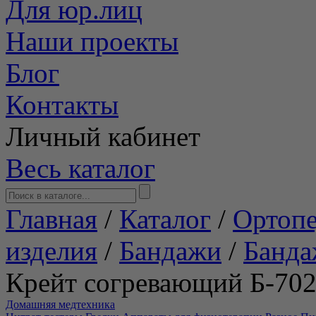
Для юр.лиц
Наши проекты
Блог
Контакты
Личный кабинет
Весь каталог
Главная
/
Каталог
/
Ортопе
изделия
/
Бандажи
/
Банда
Крейт согревающий Б-70
Домашняя медтехника