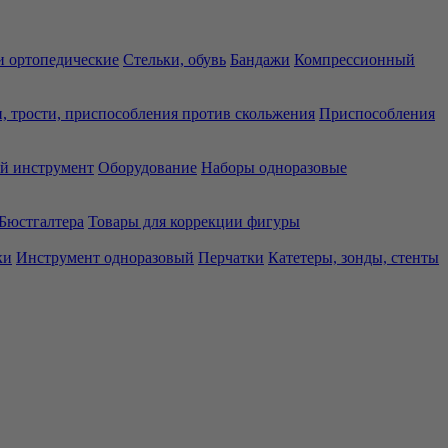
 ортопедические
Стельки, обувь
Бандажи
Компрессионный
, трости, приспособления против скольжения
Приспособления
й инструмент
Оборудование
Наборы одноразовые
Бюстгалтера
Товары для коррекции фигуры
ки
Инструмент одноразовый
Перчатки
Катетеры, зонды, стенты