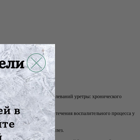
ния) воспалительных заболеваний уретры: хронического
ча.
в неинфекционной стадии течения воспалительного процесса у
ретры; активный туберкулез.