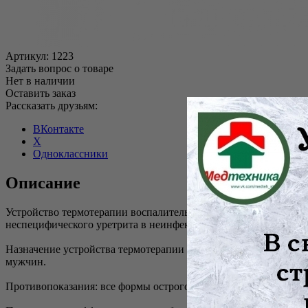
Артикул:
1223
Задать вопрос о товаре
Нет в наличии
Оставить заказ
Рассказать друзьям:
ВКонтакте
X
Одноклассники
Описание
Устройство термотерапии воспалительных заболеваний уретры 
неспецифического уретрита в неинфекционной стадии течения 
Назначение устройства термотерапии воспалительных заболева
мужчин.
Противопоказания: все формы острого воспаления уретры; инф