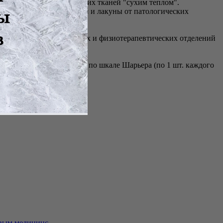
вание уретры и окружающих тканей "сухим теплом".
вия, освобождают железы и лакуны от патологических
ческих, венерологических и физиотерапевтических отделений
жей №18, 20, 21, 22 и 24 по шкале Шарьера (по 1 шт. каждого
вым медицинс...