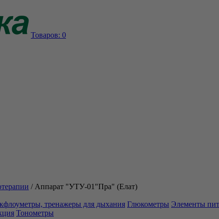
Товаров:
0
отерапии
/
Аппарат "УТУ-01"Пра" (Елат)
кфлоуметры, тренажеры для дыхания
Глюкометры
Элементы пи
кция
Тонометры