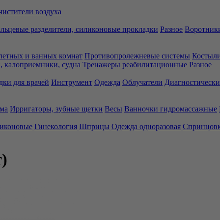
чистители воздуха
льцевые разделители, силиконовые прокладки
Разное
Воротники
летных и ванных комнат
Противопролежневые системы
Костыли
 калоприемники, судна
Тренажеры реабилитационные
Разное
дки для врачей
Инструмент
Одежда
Облучатели
Диагностически
ма
Ирригаторы, зубные щетки
Весы
Ванночки гидромассажные
ликоновые
Гинекология
Шприцы
Одежда одноразовая
Спринцов
)