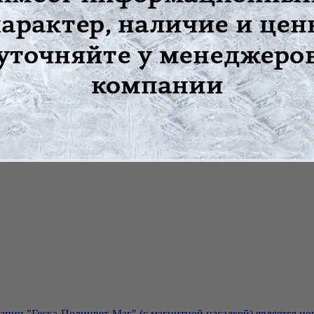
спечивает дозированное, целенаправленное и стабильное прогре
е в конце процедуры улучшают кровообращение в зоне воздейст
льного процесса.
 УТУ-01 "Пра" предназначено к применению в условиях урологи
ий уретры УТУ-01 "Пра" входят: источник питания; комплект бу
апии "Геска-Полицвет-Маг" (с магнитной насадкой) является но