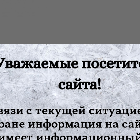
УТУ-01 "Пра" предназначено для термотерапии (теплового лече
воспалительного процесса. Применять строго по назначению вра
ний уретры УТУ-01 "Пра": для лечения хронического уретрита 
екционные формы воспаления уретры; опухолевые заболевания у