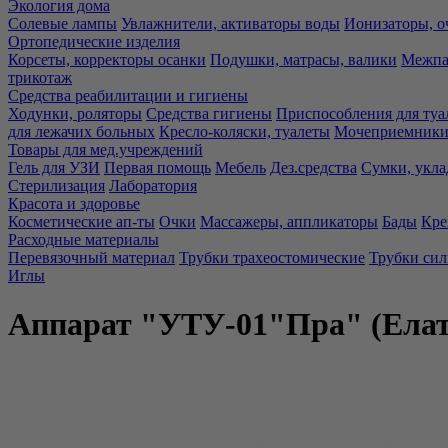
Экология дома
Солевые лампы
Увлажнители, активаторы воды
Ионизаторы, о
Ортопедические изделия
Корсеты, корректоры осанки
Подушки, матрасы, валики
Межпа
трикотаж
Средства реабилитации и гигиены
Ходунки, роляторы
Средства гигиены
Приспособления для туа
для лежачих больных
Кресло-коляски, туалеты
Мочеприемники,
Товары для мед.учреждений
Гель для УЗИ
Первая помощь
Мебель
Дез.средства
Сумки, укла
Стерилизация
Лаборатория
Красота и здоровье
Косметические ап-ты
Очки
Массажеры, аппликаторы
Бады
Кре
Расходные материалы
Перевязочный материал
Трубки трахеостомические
Трубки си
Иглы
Аппарат "УТУ-01"Пра" (Елат