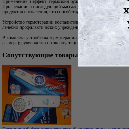
Применение и эффект: термозонд-буж вводится в уретру и обе
Прогревание и последующий массаж уретры на термозонде-буж
продуктов воспаления, что способствует ликвидации воспалите
Устройство термотерапии воспалительных заболеваний уретры
лечебно-профилактических учреждений.
В комплект устройства термотерапии воспалительных заболеван
размера); руководство по эксплуатации.
Сопутствующие товары
Портативный физиотерапевтический аппарат цвето- и светотер