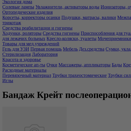
Экология дома
Солевые лампы
Увлажнители, активаторы воды
Ионизаторы, о
Ортопедические изделия
Корсеты, корректоры осанки
Подушки, матрасы, валики
Межпа
трикотаж
Средства реабилитации и гигиены
Ходунки, роляторы
Средства гигиены
Приспособления для туа
для лежачих больных
Кресло-коляски, туалеты
Мочеприемники,
Товары для мед.учреждений
Гель для УЗИ
Первая помощь
Мебель
Дез.средства
Сумки, укла
Стерилизация
Лаборатория
Красота и здоровье
Косметические ап-ты
Очки
Массажеры, аппликаторы
Бады
Кре
Расходные материалы
Перевязочный материал
Трубки трахеостомические
Трубки си
Иглы
Бандаж Крейт послеоперацион