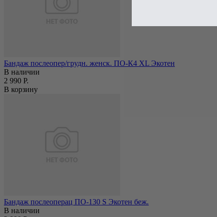
Бандаж послеопер/грудн. женск. ПО-К4 XL Экотен
В наличии
2 990 Р.
В корзину
Бандаж послеоперац ПО-130 S Экотен беж.
В наличии