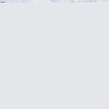
ционного рубца
м числе косметические и кесарево сечение
ота
пок; 15% полипропилен
ерфорированной бандажной ленты