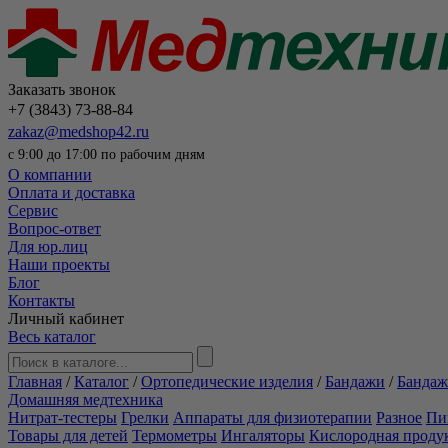
Заказать звонок
+7 (3843) 73-88-84
zakaz@medshop42.ru
с 9:00 до 17:00 по рабочим дням
О компании
Оплата и доставка
Сервис
Вопрос-ответ
Для юр.лиц
Наши проекты
Блог
Контакты
Личный кабинет
Весь каталог
Главная
/
Каталог
/
Ортопедические изделия
/
Бандажи
/
Бандаж
Домашняя медтехника
Нитрат-тестеры
Грелки
Аппараты для физиотерапии
Разное
Пи
Товары для детей
Термометры
Ингаляторы
Кислородная проду