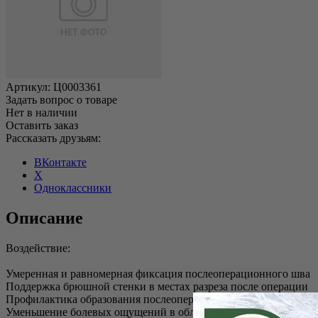
Артикул:
Ц0003361
Задать вопрос о товаре
Нет в наличии
Оставить заказ
Рассказать друзьям:
ВКонтакте
X
Одноклассники
Описание
Воздействие:
Умеренная и равномерная фиксация послеоперационного шва
Поддержка брюшной стенки в местах разреза после операции
Профилактика образования послеоперационных грыж
Уменьшение болевых ощущений в области послеоперационног