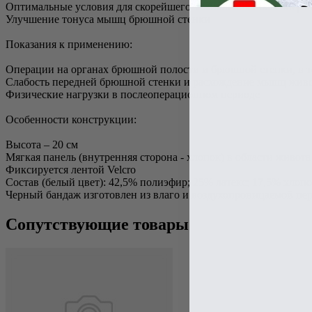
Оптимальные условия для скорейшего заживления послеопера
Улучшение тонуса мышц брюшной стенки
Показания к применению:
Операции на органах брюшной полости и брюшной стенки, в то
Слабость передней брюшной стенки и расхождение мышц жив
Физические нагрузки в послеоперационном периоде
Особенности конструкции:
Высота – 20 см
Мягкая панель (внутренняя сторона - хлопок) в области живота
Фиксируется лентой Velcro
Состав (белый цвет): 42,5% полиэфир; 25% латекс; 17,5% хло
Черный бандаж изготовлен из влаго и воздухопроницаемой п
Сопутствующие товары