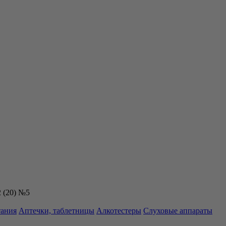
 (20) №5
тания
Аптечки, таблетницы
Алкотестеры
Слуховые аппараты