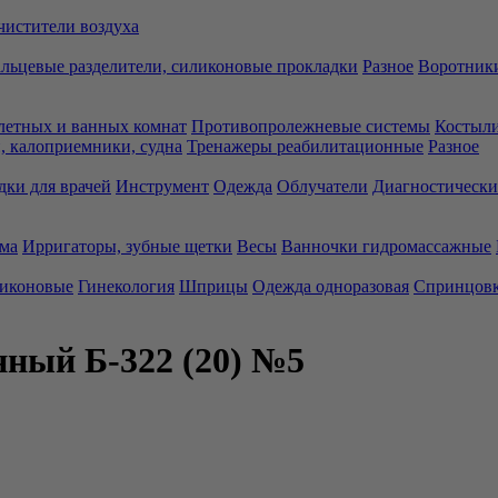
чистители воздуха
льцевые разделители, силиконовые прокладки
Разное
Воротники
летных и ванных комнат
Противопролежневые системы
Костыли
 калоприемники, судна
Тренажеры реабилитационные
Разное
дки для врачей
Инструмент
Одежда
Облучатели
Диагностически
ма
Ирригаторы, зубные щетки
Весы
Ванночки гидромассажные
ликоновые
Гинекология
Шприцы
Одежда одноразовая
Спринцов
ный Б-322 (20) №5