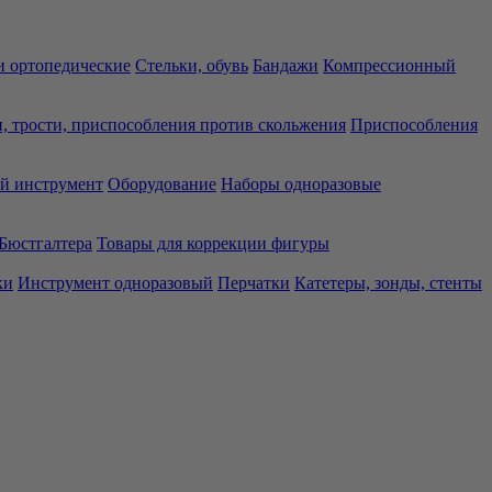
 ортопедические
Стельки, обувь
Бандажи
Компрессионный
, трости, приспособления против скольжения
Приспособления
й инструмент
Оборудование
Наборы одноразовые
Бюстгалтера
Товары для коррекции фигуры
ки
Инструмент одноразовый
Перчатки
Катетеры, зонды, стенты