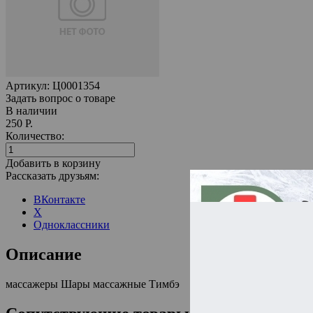
Артикул:
Ц0001354
Задать вопрос о товаре
В наличии
250 Р.
Количество:
Добавить в корзину
Рассказать друзьям:
ВКонтакте
X
Одноклассники
Описание
массажеры Шары массажные Тимбэ