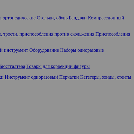
 ортопедические
Стельки, обувь
Бандажи
Компрессионный
, трости, приспособления против скольжения
Приспособления
й инструмент
Оборудование
Наборы одноразовые
Бюстгалтера
Товары для коррекции фигуры
ки
Инструмент одноразовый
Перчатки
Катетеры, зонды, стенты