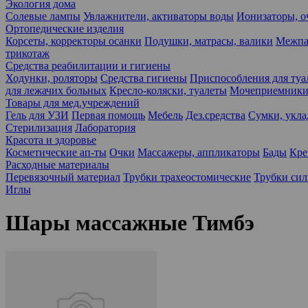
Экология дома
Солевые лампы
Увлажнители, активаторы воды
Ионизаторы, о
Ортопедические изделия
Корсеты, корректоры осанки
Подушки, матрасы, валики
Межпа
трикотаж
Средства реабилитации и гигиены
Ходунки, роляторы
Средства гигиены
Приспособления для туа
для лежачих больных
Кресло-коляски, туалеты
Мочеприемники,
Товары для мед.учреждений
Гель для УЗИ
Первая помощь
Мебель
Дез.средства
Сумки, укла
Стерилизация
Лаборатория
Красота и здоровье
Косметические ап-ты
Очки
Массажеры, аппликаторы
Бады
Кре
Расходные материалы
Перевязочный материал
Трубки трахеостомические
Трубки си
Иглы
Шары массажные Тимбэ