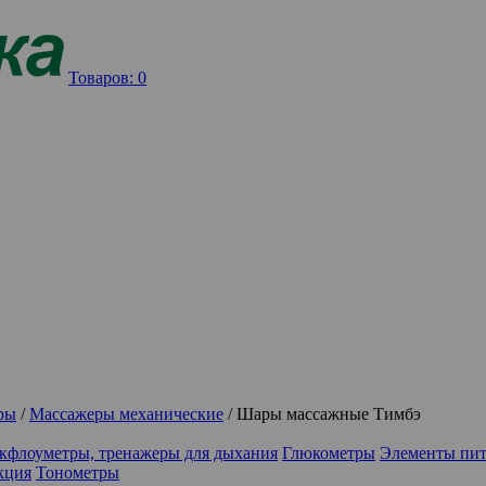
Товаров:
0
ры
/
Массажеры механические
/
Шары массажные Тимбэ
кфлоуметры, тренажеры для дыхания
Глюкометры
Элементы пи
кция
Тонометры