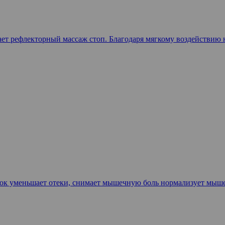
ет рефлекторный массаж стоп. Благодаря мягкому воздействию н
ок уменьшает отеки, снимает мышечную боль нормализует мышеч