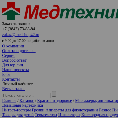
Заказать звонок
+7 (3843) 73-88-84
zakaz@medshop42.ru
с 9:00 до 17:00 по рабочим дням
О компании
Оплата и доставка
Сервис
Вопрос-ответ
Для юр.лиц
Наши проекты
Блог
Контакты
Личный кабинет
Весь каталог
Главная
/
Каталог
/
Красота и здоровье
/
Массажеры, аппликато
Домашняя медтехника
Нитрат-тестеры
Грелки
Аппараты для физиотерапии
Разное
Пи
Товары для детей
Термометры
Ингаляторы
Кислородная проду