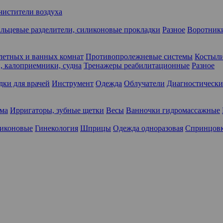
чистители воздуха
льцевые разделители, силиконовые прокладки
Разное
Воротники
летных и ванных комнат
Противопролежневые системы
Костыли
 калоприемники, судна
Тренажеры реабилитационные
Разное
дки для врачей
Инструмент
Одежда
Облучатели
Диагностически
ма
Ирригаторы, зубные щетки
Весы
Ванночки гидромассажные
ликоновые
Гинекология
Шприцы
Одежда одноразовая
Спринцов