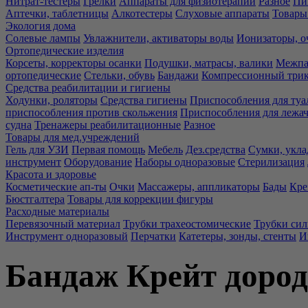
Нитрат-тестеры
Грелки
Аппараты для физиотерапии
Разное
Пи
Аптечки, таблетницы
Алкотестеры
Слуховые аппараты
Товары
Экология дома
Солевые лампы
Увлажнители, активаторы воды
Ионизаторы, о
Ортопедические изделия
Корсеты, корректоры осанки
Подушки, матрасы, валики
Межпа
ортопедические
Стельки, обувь
Бандажи
Компрессионный три
Средства реабилитации и гигиены
Ходунки, роляторы
Средства гигиены
Приспособления для туа
приспособления против скольжения
Приспособления для лежа
судна
Тренажеры реабилитационные
Разное
Товары для мед.учреждений
Гель для УЗИ
Первая помощь
Мебель
Дез.средства
Сумки, укла
инструмент
Оборудование
Наборы одноразовые
Стерилизация
Красота и здоровье
Косметические ап-ты
Очки
Массажеры, аппликаторы
Бады
Кре
Бюстгалтера
Товары для коррекции фигуры
Расходные материалы
Перевязочный материал
Трубки трахеостомические
Трубки си
Инструмент одноразовый
Перчатки
Катетеры, зонды, стенты
И
Бандаж Крейт дород