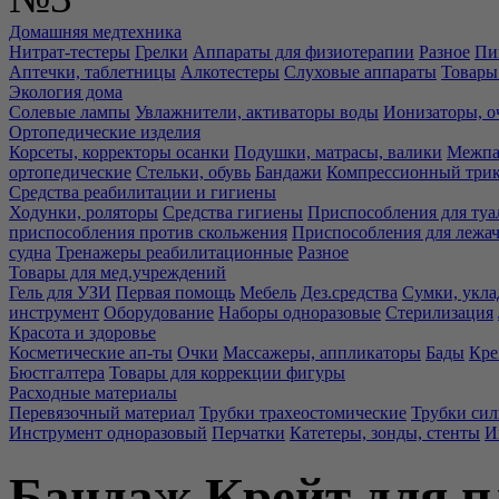
Домашняя медтехника
Нитрат-тестеры
Грелки
Аппараты для физиотерапии
Разное
Пи
Аптечки, таблетницы
Алкотестеры
Слуховые аппараты
Товары
Экология дома
Солевые лампы
Увлажнители, активаторы воды
Ионизаторы, о
Ортопедические изделия
Корсеты, корректоры осанки
Подушки, матрасы, валики
Межпа
ортопедические
Стельки, обувь
Бандажи
Компрессионный три
Средства реабилитации и гигиены
Ходунки, роляторы
Средства гигиены
Приспособления для туа
приспособления против скольжения
Приспособления для лежа
судна
Тренажеры реабилитационные
Разное
Товары для мед.учреждений
Гель для УЗИ
Первая помощь
Мебель
Дез.средства
Сумки, укла
инструмент
Оборудование
Наборы одноразовые
Стерилизация
Красота и здоровье
Косметические ап-ты
Очки
Массажеры, аппликаторы
Бады
Кре
Бюстгалтера
Товары для коррекции фигуры
Расходные материалы
Перевязочный материал
Трубки трахеостомические
Трубки си
Инструмент одноразовый
Перчатки
Катетеры, зонды, стенты
И
Бандаж Крейт для п