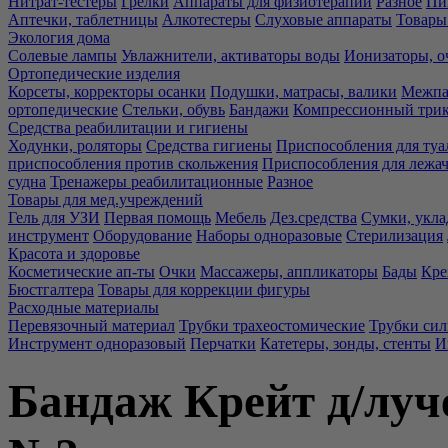
Нитрат-тестеры
Грелки
Аппараты для физиотерапии
Разное
Пи
Аптечки, таблетницы
Алкотестеры
Слуховые аппараты
Товары
Экология дома
Солевые лампы
Увлажнители, активаторы воды
Ионизаторы, о
Ортопедические изделия
Корсеты, корректоры осанки
Подушки, матрасы, валики
Межпа
ортопедические
Стельки, обувь
Бандажи
Компрессионный три
Средства реабилитации и гигиены
Ходунки, роляторы
Средства гигиены
Приспособления для туа
приспособления против скольжения
Приспособления для лежа
судна
Тренажеры реабилитационные
Разное
Товары для мед.учреждений
Гель для УЗИ
Первая помощь
Мебель
Дез.средства
Сумки, укла
инструмент
Оборудование
Наборы одноразовые
Стерилизация
Красота и здоровье
Косметические ап-ты
Очки
Массажеры, аппликаторы
Бады
Кре
Бюстгалтера
Товары для коррекции фигуры
Расходные материалы
Перевязочный материал
Трубки трахеостомические
Трубки си
Инструмент одноразовый
Перчатки
Катетеры, зонды, стенты
И
Бандаж Крейт д/луче