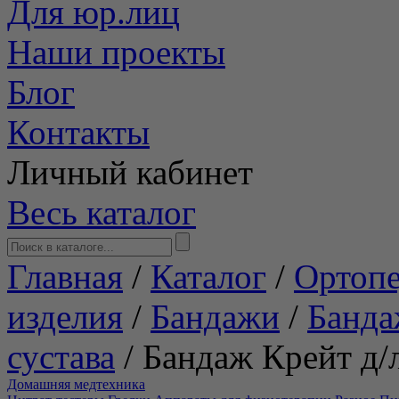
Для юр.лиц
Наши проекты
Блог
Контакты
Личный кабинет
Весь каталог
Главная
/
Каталог
/
Ортопе
изделия
/
Бандажи
/
Банда
сустава
/
Бандаж Крейт д/л
Домашняя медтехника