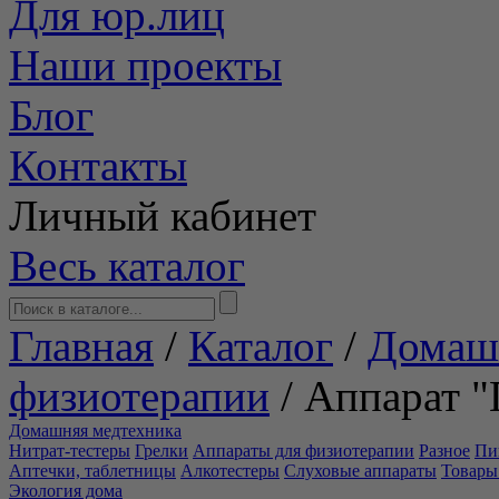
Для юр.лиц
Наши проекты
Блог
Контакты
Личный кабинет
Весь каталог
Главная
/
Каталог
/
Домаш
физиотерапии
/
Аппарат "
Домашняя медтехника
Нитрат-тестеры
Грелки
Аппараты для физиотерапии
Разное
Пи
Аптечки, таблетницы
Алкотестеры
Слуховые аппараты
Товары
Экология дома