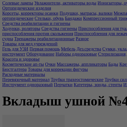
Солевые лампы
Увлажнители, активаторы воды
Ионизаторы, о
Ортопедические изделия
Корсеты, корректоры осанки
Подушки, матрасы, валики
Межпа
ортопедические
Стельки, обувь
Бандажи
Компрессионный три
Средства реабилитации и гигиены
Ходунки, роляторы
Средства гигиены
Приспособления для туа
приспособления против скольжения
Приспособления для лежа
судна
Тренажеры реабилитационные
Разное
Товары для мед.учреждений
Гель для УЗИ
Первая помощь
Мебель
Дез.средства
Сумки, укла
инструмент
Оборудование
Наборы одноразовые
Стерилизация
Красота и здоровье
Косметические ап-ты
Очки
Массажеры, аппликаторы
Бады
Кре
Бюстгалтера
Товары для коррекции фигуры
Расходные материалы
Перевязочный материал
Трубки трахеостомические
Трубки си
Инструмент одноразовый
Перчатки
Катетеры, зонды, стенты
И
Вкладыш ушной №