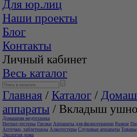
Для юр.лиц
Наши проекты
Блог
Контакты
Личный кабинет
Весь каталог
Главная
/
Каталог
/
Домаш
аппараты
/
Вкладыш ушн
Домашняя медтехника
Нитрат-тестеры
Грелки
Аппараты для физиотерапии
Разное
Пи
Аптечки, таблетницы
Алкотестеры
Слуховые аппараты
Товары
Экология дома