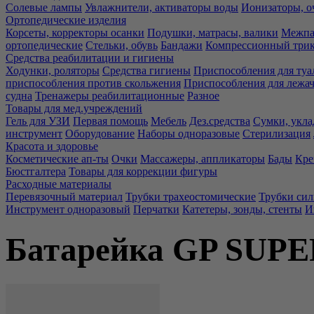
Солевые лампы
Увлажнители, активаторы воды
Ионизаторы, о
Ортопедические изделия
Корсеты, корректоры осанки
Подушки, матрасы, валики
Межпа
ортопедические
Стельки, обувь
Бандажи
Компрессионный три
Средства реабилитации и гигиены
Ходунки, роляторы
Средства гигиены
Приспособления для туа
приспособления против скольжения
Приспособления для лежа
судна
Тренажеры реабилитационные
Разное
Товары для мед.учреждений
Гель для УЗИ
Первая помощь
Мебель
Дез.средства
Сумки, укла
инструмент
Оборудование
Наборы одноразовые
Стерилизация
Красота и здоровье
Косметические ап-ты
Очки
Массажеры, аппликаторы
Бады
Кре
Бюстгалтера
Товары для коррекции фигуры
Расходные материалы
Перевязочный материал
Трубки трахеостомические
Трубки си
Инструмент одноразовый
Перчатки
Катетеры, зонды, стенты
И
Батарейка GP SUPER