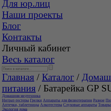
Для юр.лиц
Наши проекты
Блог
Контакты
Личный кабинет
Весь каталог
Главная
/
Каталог
/
Домаш
питания
/
Батарейка GP S
Домашняя медтехника
Нитрат-тестеры
Грелки
Аппараты для физиотерапии
Разное
Пи
Аптечки, таблетницы
Алкотестеры
Слуховые аппараты
Товары
Экология дома