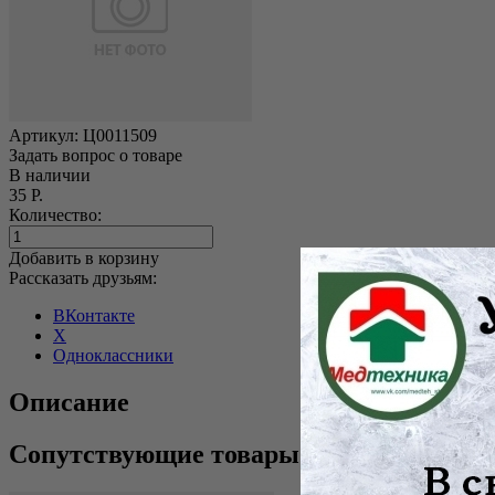
Артикул:
Ц0011509
Задать вопрос о товаре
В наличии
35 Р.
Количество:
Добавить в корзину
Рассказать друзьям:
ВКонтакте
X
Одноклассники
Описание
Сопутствующие товары