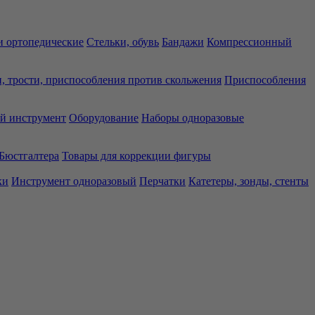
 ортопедические
Стельки, обувь
Бандажи
Компрессионный
, трости, приспособления против скольжения
Приспособления
й инструмент
Оборудование
Наборы одноразовые
Бюстгалтера
Товары для коррекции фигуры
ки
Инструмент одноразовый
Перчатки
Катетеры, зонды, стенты