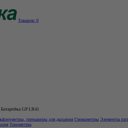
Товаров:
0
/
Батарейка GP LR41
кфлоуметры, тренажеры для дыхания
Глюкометры
Элементы пи
кция
Тонометры