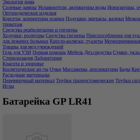
Экология дома
Солевые лампы
Увлажнители, активаторы воды
Ионизаторы, о
Ортопедические изделия
Корсеты, корректоры осанки
Подушки, матрасы, валики
Межпа
трикотаж
Средства реабилитации и гигиены
Ходунки, роляторы
Средства гигиены
Приспособления для туа
для лежачих больных
Кресло-коляски, туалеты
Мочеприемники,
Товары для мед.учреждений
Гель для УЗИ
Первая помощь
Мебель
Дез.средства
Сумки, укла
Стерилизация
Лаборатория
Красота и здоровье
Косметические ап-ты
Очки
Массажеры, аппликаторы
Бады
Кре
Расходные материалы
Перевязочный материал
Трубки трахеостомические
Трубки си
Иглы
Батарейка GP LR41