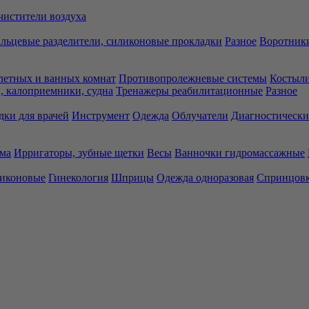
чистители воздуха
льцевые разделители, силиконовые прокладки
Разное
Воротники
летных и ванных комнат
Противопролежневые системы
Костыли
 калоприемники, судна
Тренажеры реабилитационные
Разное
дки для врачей
Инструмент
Одежда
Облучатели
Диагностически
ма
Ирригаторы, зубные щетки
Весы
Ванночки гидромассажные
ликоновые
Гинекология
Шприцы
Одежда одноразовая
Спринцов