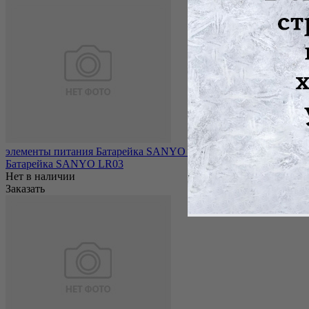
элементы питания Батарейка SANYO LR03
Батарейка SANYO LR03
Нет в наличии
Заказать