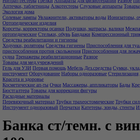
Нитрат-тестеры
Грелки
Аппараты для физиотерапии
Разное
Пи
Аптечки, таблетницы
Алкотестеры
Слуховые аппараты
Товары
Экология дома
Солевые лампы
Увлажнители, активаторы воды
Ионизаторы, о
Ортопедические изделия
Корсеты, корректоры осанки
Подушки, матрасы, валики
Межпа
ортопедические
Стельки, обувь
Бандажи
Компрессионный три
Средства реабилитации и гигиены
Ходунки, роляторы
Средства гигиены
Приспособления для туа
приспособления против скольжения
Приспособления для лежа
судна
Тренажеры реабилитационные
Разное
Товары для мед.учреждений
Гель для УЗИ
Первая помощь
Мебель
Дез.средства
Сумки, укла
инструмент
Оборудование
Наборы одноразовые
Стерилизация
Красота и здоровье
Косметические ап-ты
Очки
Массажеры, аппликаторы
Бады
Кре
Бюстгалтера
Товары для коррекции фигуры
Расходные материалы
Перевязочный материал
Трубки трахеостомические
Трубки си
Инструмент одноразовый
Перчатки
Катетеры, зонды, стенты
И
Банка ст/темн. с ви