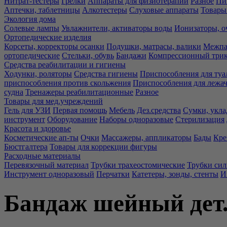
Нитрат-тестеры
Грелки
Аппараты для физиотерапии
Разное
Пи
Аптечки, таблетницы
Алкотестеры
Слуховые аппараты
Товары
Экология дома
Солевые лампы
Увлажнители, активаторы воды
Ионизаторы, о
Ортопедические изделия
Корсеты, корректоры осанки
Подушки, матрасы, валики
Межпа
ортопедические
Стельки, обувь
Бандажи
Компрессионный три
Средства реабилитации и гигиены
Ходунки, роляторы
Средства гигиены
Приспособления для туа
приспособления против скольжения
Приспособления для лежа
судна
Тренажеры реабилитационные
Разное
Товары для мед.учреждений
Гель для УЗИ
Первая помощь
Мебель
Дез.средства
Сумки, укла
инструмент
Оборудование
Наборы одноразовые
Стерилизация
Красота и здоровье
Косметические ап-ты
Очки
Массажеры, аппликаторы
Бады
Кре
Бюстгалтера
Товары для коррекции фигуры
Расходные материалы
Перевязочный материал
Трубки трахеостомические
Трубки си
Инструмент одноразовый
Перчатки
Катетеры, зонды, стенты
И
Бандаж шейный дет.