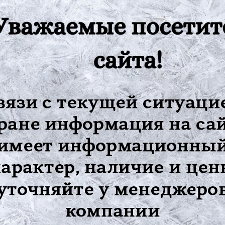
ем)
:
, трофических язв и пролежней
изделие