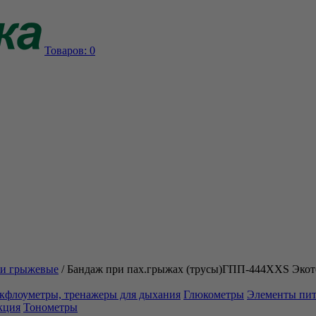
Товаров:
0
и грыжевые
/
Бандаж при пах.грыжах (трусы)ГПП-444ХХS Экот
кфлоуметры, тренажеры для дыхания
Глюкометры
Элементы пи
кция
Тонометры