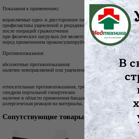
Показания к применению:
вправляемые одно- и двусторонние паховые грыжи
профилактика ущемлений и рецидивов паховых грыж
после операций грыжесечения
при физических нагрузках (не является медицинским показани
перед применением проконсультируйтесь со специалистом
Противопоказания:
абсолютные противопоказания:
наличие невправляемой или ущемленной грыжи
относительные противопоказания, требуют консультации врача
синдром портальной гипертензии
наличие в области применения бандажа контактных дерматитов
аллергическая реакция на материалы, из которых изготовлено 
Сопутствующие товары