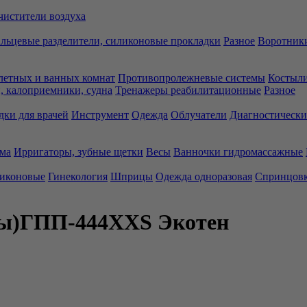
чистители воздуха
льцевые разделители, силиконовые прокладки
Разное
Воротники
летных и ванных комнат
Противопролежневые системы
Костыли
 калоприемники, судна
Тренажеры реабилитационные
Разное
дки для врачей
Инструмент
Одежда
Облучатели
Диагностически
ма
Ирригаторы, зубные щетки
Весы
Ванночки гидромассажные
ликоновые
Гинекология
Шприцы
Одежда одноразовая
Спринцов
сы)ГПП-444ХХS Экотен