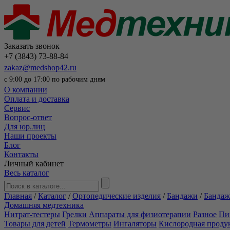
Заказать звонок
+7 (3843) 73-88-84
zakaz@medshop42.ru
с 9:00 до 17:00 по рабочим дням
О компании
Оплата и доставка
Сервис
Вопрос-ответ
Для юр.лиц
Наши проекты
Блог
Контакты
Личный кабинет
Весь каталог
Главная
/
Каталог
/
Ортопедические изделия
/
Бандажи
/
Бандаж
Домашняя медтехника
Нитрат-тестеры
Грелки
Аппараты для физиотерапии
Разное
Пи
Товары для детей
Термометры
Ингаляторы
Кислородная проду