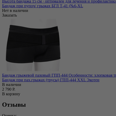
Высота бандажа 15 см · оптимален для лечения и профилактик
Бандаж при пупоч/ грыжах БГЛ Т-41 (№6-XL
Нет в наличии
Заказать
Бандаж грыжевой паховый ГПП-444 Особенности: хлопковая тка
Бандаж при пах.грыжах (трусы) ГПП-444 ХXL Экотен
В наличии
2 790 Р.
В корзину
Отзывы
Оценка: