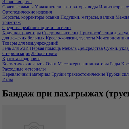
Экология дома
Солевые лампы
Увлажнители, активаторы воды
Ионизаторы, о
Ортопедические изделия
Корсеты, корректоры осанки
Подушки, матрасы, валики
Межпа
трикотаж
Средства реабилитации и гигиены
Ходунки, роляторы
Средства гигиены
Приспособления для туа
для лежачих больных
Кресло-коляски, туалеты
Мочеприемники,
Товары для мед.учреждений
Гель для УЗИ
Первая помощь
Мебель
Дез.средства
Сумки, укла
Стерилизация
Лаборатория
Красота и здоровье
Косметические ап-ты
Очки
Массажеры, аппликаторы
Бады
Кре
Расходные материалы
Перевязочный материал
Трубки трахеостомические
Трубки си
Иглы
Бандаж при пах.грыжах (тру