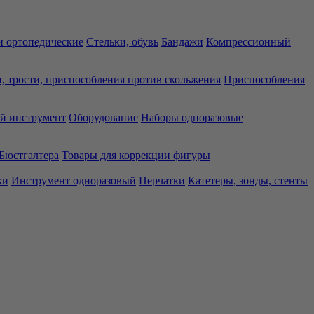
 ортопедические
Стельки, обувь
Бандажи
Компрессионный
, трости, приспособления против скольжения
Приспособления
й инструмент
Оборудование
Наборы одноразовые
Бюстгалтера
Товары для коррекции фигуры
ки
Инструмент одноразовый
Перчатки
Катетеры, зонды, стенты