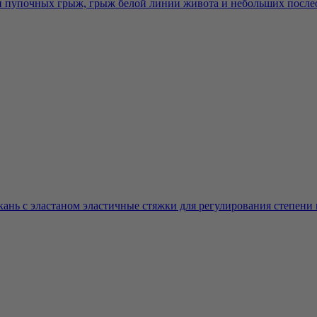
и пупочных грыж, грыж белой линии живота и небольших послео
нь с эластаном эластичные стяжки для регулирования степени п