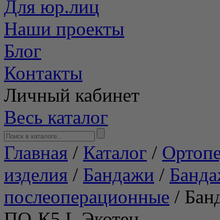
Для юр.лиц
Наши проекты
Блог
Контакты
Личный кабинет
Весь каталог
Главная
/
Каталог
/
Ортопе
изделия
/
Бандажи
/
Банд
послеоперационные
/
Бан
ПО-К5 L Экотен