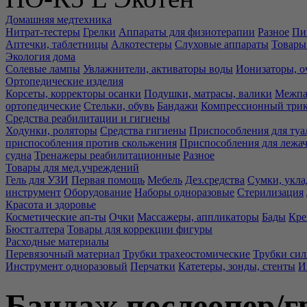
Домашняя медтехника
Нитрат-тестеры
Грелки
Аппараты для физиотерапии
Разное
Пи
Аптечки, таблетницы
Алкотестеры
Слуховые аппараты
Товары
Экология дома
Солевые лампы
Увлажнители, активаторы воды
Ионизаторы, о
Ортопедические изделия
Корсеты, корректоры осанки
Подушки, матрасы, валики
Межпа
ортопедические
Стельки, обувь
Бандажи
Компрессионный три
Средства реабилитации и гигиены
Ходунки, роляторы
Средства гигиены
Приспособления для туа
приспособления против скольжения
Приспособления для лежа
судна
Тренажеры реабилитационные
Разное
Товары для мед.учреждений
Гель для УЗИ
Первая помощь
Мебель
Дез.средства
Сумки, укла
инструмент
Оборудование
Наборы одноразовые
Стерилизация
Красота и здоровье
Косметические ап-ты
Очки
Массажеры, аппликаторы
Бады
Кре
Бюстгалтера
Товары для коррекции фигуры
Расходные материалы
Перевязочный материал
Трубки трахеостомические
Трубки си
Инструмент одноразовый
Перчатки
Катетеры, зонды, стенты
И
Бандаж послеопер/г