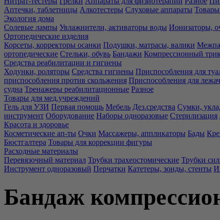
Нитрат-тестеры
Грелки
Аппараты для физиотерапии
Разное
Пи
Аптечки, таблетницы
Алкотестеры
Слуховые аппараты
Товары
Экология дома
Солевые лампы
Увлажнители, активаторы воды
Ионизаторы, о
Ортопедические изделия
Корсеты, корректоры осанки
Подушки, матрасы, валики
Межпа
ортопедические
Стельки, обувь
Бандажи
Компрессионный три
Средства реабилитации и гигиены
Ходунки, роляторы
Средства гигиены
Приспособления для туа
приспособления против скольжения
Приспособления для лежа
судна
Тренажеры реабилитационные
Разное
Товары для мед.учреждений
Гель для УЗИ
Первая помощь
Мебель
Дез.средства
Сумки, укла
инструмент
Оборудование
Наборы одноразовые
Стерилизация
Красота и здоровье
Косметические ап-ты
Очки
Массажеры, аппликаторы
Бады
Кре
Бюстгалтера
Товары для коррекции фигуры
Расходные материалы
Перевязочный материал
Трубки трахеостомические
Трубки си
Инструмент одноразовый
Перчатки
Катетеры, зонды, стенты
И
Бандаж компрессио