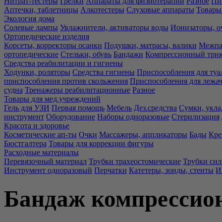
Нитрат-тестеры
Грелки
Аппараты для физиотерапии
Разное
Пи
Аптечки, таблетницы
Алкотестеры
Слуховые аппараты
Товары
Экология дома
Солевые лампы
Увлажнители, активаторы воды
Ионизаторы, о
Ортопедические изделия
Корсеты, корректоры осанки
Подушки, матрасы, валики
Межпа
ортопедические
Стельки, обувь
Бандажи
Компрессионный три
Средства реабилитации и гигиены
Ходунки, роляторы
Средства гигиены
Приспособления для туа
приспособления против скольжения
Приспособления для лежа
судна
Тренажеры реабилитационные
Разное
Товары для мед.учреждений
Гель для УЗИ
Первая помощь
Мебель
Дез.средства
Сумки, укла
инструмент
Оборудование
Наборы одноразовые
Стерилизация
Красота и здоровье
Косметические ап-ты
Очки
Массажеры, аппликаторы
Бады
Кре
Бюстгалтера
Товары для коррекции фигуры
Расходные материалы
Перевязочный материал
Трубки трахеостомические
Трубки си
Инструмент одноразовый
Перчатки
Катетеры, зонды, стенты
И
Бандаж компрессио