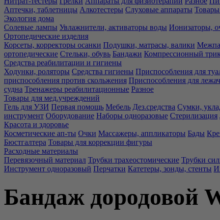
Нитрат-тестеры
Грелки
Аппараты для физиотерапии
Разное
Пи
Аптечки, таблетницы
Алкотестеры
Слуховые аппараты
Товары
Экология дома
Солевые лампы
Увлажнители, активаторы воды
Ионизаторы, о
Ортопедические изделия
Корсеты, корректоры осанки
Подушки, матрасы, валики
Межпа
ортопедические
Стельки, обувь
Бандажи
Компрессионный три
Средства реабилитации и гигиены
Ходунки, роляторы
Средства гигиены
Приспособления для туа
приспособления против скольжения
Приспособления для лежа
судна
Тренажеры реабилитационные
Разное
Товары для мед.учреждений
Гель для УЗИ
Первая помощь
Мебель
Дез.средства
Сумки, укла
инструмент
Оборудование
Наборы одноразовые
Стерилизация
Красота и здоровье
Косметические ап-ты
Очки
Массажеры, аппликаторы
Бады
Кре
Бюстгалтера
Товары для коррекции фигуры
Расходные материалы
Перевязочный материал
Трубки трахеостомические
Трубки си
Инструмент одноразовый
Перчатки
Катетеры, зонды, стенты
И
Бандаж дородовой W