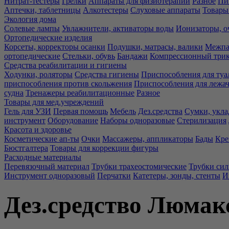
Нитрат-тестеры
Грелки
Аппараты для физиотерапии
Разное
Пи
Аптечки, таблетницы
Алкотестеры
Слуховые аппараты
Товары
Экология дома
Солевые лампы
Увлажнители, активаторы воды
Ионизаторы, о
Ортопедические изделия
Корсеты, корректоры осанки
Подушки, матрасы, валики
Межпа
ортопедические
Стельки, обувь
Бандажи
Компрессионный три
Средства реабилитации и гигиены
Ходунки, роляторы
Средства гигиены
Приспособления для туа
приспособления против скольжения
Приспособления для лежа
судна
Тренажеры реабилитационные
Разное
Товары для мед.учреждений
Гель для УЗИ
Первая помощь
Мебель
Дез.средства
Сумки, укла
инструмент
Оборудование
Наборы одноразовые
Стерилизация
Красота и здоровье
Косметические ап-ты
Очки
Массажеры, аппликаторы
Бады
Кре
Бюстгалтера
Товары для коррекции фигуры
Расходные материалы
Перевязочный материал
Трубки трахеостомические
Трубки си
Инструмент одноразовый
Перчатки
Катетеры, зонды, стенты
И
Дез.средство Люмак