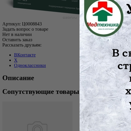
Артикул:
Ц0008843
Задать вопрос о товаре
Нет в наличии
Оставить заказ
Рассказать друзьям:
ВКонтакте
X
Одноклассники
Описание
Сопутствующие товары