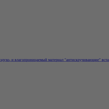
здухо- и влагопроницаемый материал "антискручивающие" встав