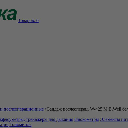
Товаров:
0
и послеоперационные
/
Бандаж послеоперац. W-425 М B.Well бел
кфлоуметры, тренажеры для дыхания
Глюкометры
Элементы пи
кция
Тонометры