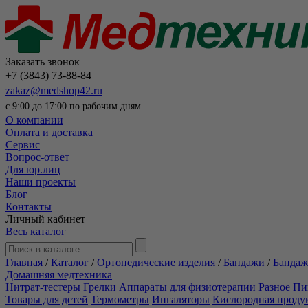
Заказать звонок
+7 (3843) 73-88-84
zakaz@medshop42.ru
с 9:00 до 17:00 по рабочим дням
О компании
Оплата и доставка
Сервис
Вопрос-ответ
Для юр.лиц
Наши проекты
Блог
Контакты
Личный кабинет
Весь каталог
Главная
/
Каталог
/
Ортопедические изделия
/
Бандажи
/
Бандаж
Домашняя медтехника
Нитрат-тестеры
Грелки
Аппараты для физиотерапии
Разное
Пи
Товары для детей
Термометры
Ингаляторы
Кислородная проду