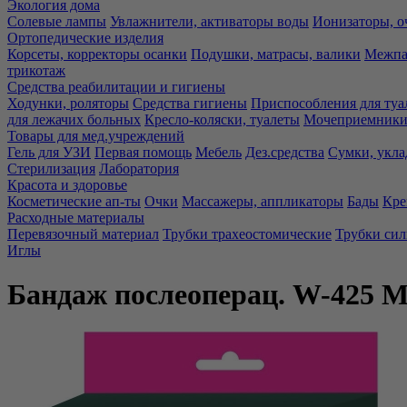
Экология дома
Солевые лампы
Увлажнители, активаторы воды
Ионизаторы, о
Ортопедические изделия
Корсеты, корректоры осанки
Подушки, матрасы, валики
Межпа
трикотаж
Средства реабилитации и гигиены
Ходунки, роляторы
Средства гигиены
Приспособления для туа
для лежачих больных
Кресло-коляски, туалеты
Мочеприемники,
Товары для мед.учреждений
Гель для УЗИ
Первая помощь
Мебель
Дез.средства
Сумки, укла
Стерилизация
Лаборатория
Красота и здоровье
Косметические ап-ты
Очки
Массажеры, аппликаторы
Бады
Кре
Расходные материалы
Перевязочный материал
Трубки трахеостомические
Трубки си
Иглы
Бандаж послеоперац. W-425 М 