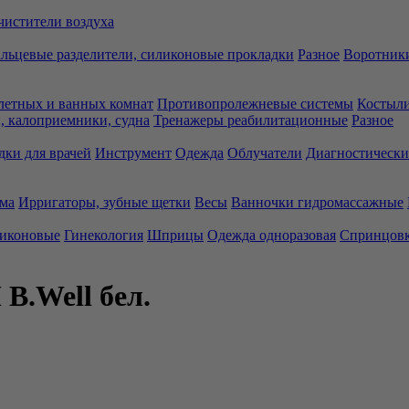
чистители воздуха
льцевые разделители, силиконовые прокладки
Разное
Воротники
летных и ванных комнат
Противопролежневые системы
Костыли
 калоприемники, судна
Тренажеры реабилитационные
Разное
дки для врачей
Инструмент
Одежда
Облучатели
Диагностически
ма
Ирригаторы, зубные щетки
Весы
Ванночки гидромассажные
ликоновые
Гинекология
Шприцы
Одежда одноразовая
Спринцов
B.Well бел.