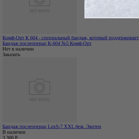
Комф-Орт К 604 - специальный бандаж, который поддерживает 
Бандаж послеоперац К-604 №5 Комф-Орт
Нет в наличии
Заказать
Бандаж послеоперац LuxS-7 ХХL беж. Экотен
В наличии
3 300 Р.