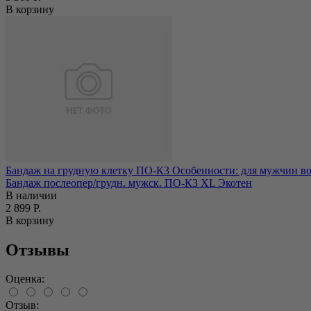
В корзину
Бандаж на грудную клетку ПО-К3 Особенности: для мужчин во
Бандаж послеопер/грудн. мужск. ПО-К3 ХL Экотен
В наличии
2 899 Р.
В корзину
Отзывы
Оценка:
Отзыв: