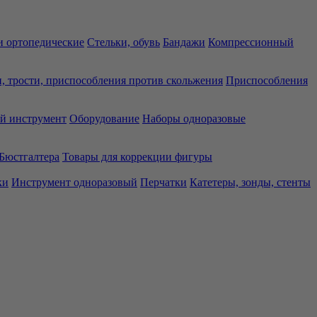
 ортопедические
Стельки, обувь
Бандажи
Компрессионный
, трости, приспособления против скольжения
Приспособления
й инструмент
Оборудование
Наборы одноразовые
Бюстгалтера
Товары для коррекции фигуры
ки
Инструмент одноразовый
Перчатки
Катетеры, зонды, стенты