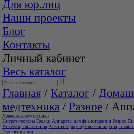
Для юр.лиц
Наши проекты
Блог
Контакты
Личный кабинет
Весь каталог
Главная
/
Каталог
/
Домаш
медтехника
/
Разное
/
Аппа
Домашняя медтехника
Нитрат-тестеры
Грелки
Аппараты для физиотерапии
Разное
Пи
Аптечки, таблетницы
Алкотестеры
Слуховые аппараты
Товары
Экология дома