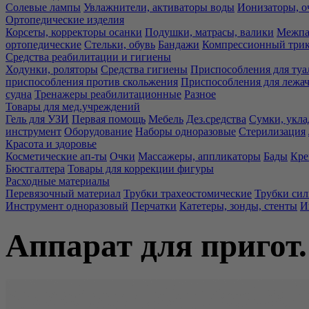
Солевые лампы
Увлажнители, активаторы воды
Ионизаторы, о
Ортопедические изделия
Корсеты, корректоры осанки
Подушки, матрасы, валики
Межпа
ортопедические
Стельки, обувь
Бандажи
Компрессионный три
Средства реабилитации и гигиены
Ходунки, роляторы
Средства гигиены
Приспособления для туа
приспособления против скольжения
Приспособления для лежа
судна
Тренажеры реабилитационные
Разное
Товары для мед.учреждений
Гель для УЗИ
Первая помощь
Мебель
Дез.средства
Сумки, укла
инструмент
Оборудование
Наборы одноразовые
Стерилизация
Красота и здоровье
Косметические ап-ты
Очки
Массажеры, аппликаторы
Бады
Кре
Бюстгалтера
Товары для коррекции фигуры
Расходные материалы
Перевязочный материал
Трубки трахеостомические
Трубки си
Инструмент одноразовый
Перчатки
Катетеры, зонды, стенты
И
Аппарат для пригот