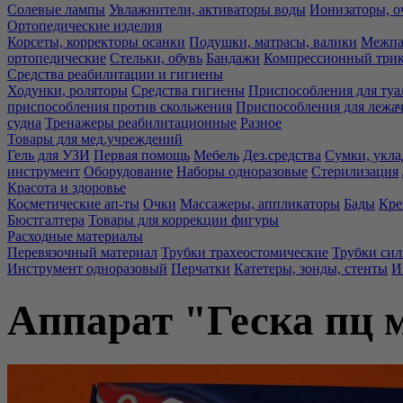
Солевые лампы
Увлажнители, активаторы воды
Ионизаторы, о
Ортопедические изделия
Корсеты, корректоры осанки
Подушки, матрасы, валики
Межпа
ортопедические
Стельки, обувь
Бандажи
Компрессионный три
Средства реабилитации и гигиены
Ходунки, роляторы
Средства гигиены
Приспособления для туа
приспособления против скольжения
Приспособления для лежа
судна
Тренажеры реабилитационные
Разное
Товары для мед.учреждений
Гель для УЗИ
Первая помощь
Мебель
Дез.средства
Сумки, укла
инструмент
Оборудование
Наборы одноразовые
Стерилизация
Красота и здоровье
Косметические ап-ты
Очки
Массажеры, аппликаторы
Бады
Кре
Бюстгалтера
Товары для коррекции фигуры
Расходные материалы
Перевязочный материал
Трубки трахеостомические
Трубки си
Инструмент одноразовый
Перчатки
Катетеры, зонды, стенты
И
Аппарат "Геска пц 