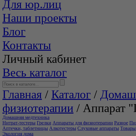
Для юр.лиц
Наши проекты
Блог
Контакты
Личный кабинет
Весь каталог
Главная
/
Каталог
/
Домаш
физиотерапии
/
Аппарат "
Домашняя медтехника
Нитрат-тестеры
Грелки
Аппараты для физиотерапии
Разное
Пи
Аптечки, таблетницы
Алкотестеры
Слуховые аппараты
Товары
Экология дома