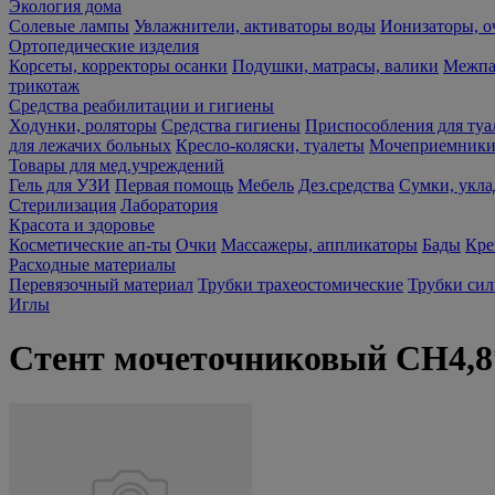
Экология дома
Солевые лампы
Увлажнители, активаторы воды
Ионизаторы, о
Ортопедические изделия
Корсеты, корректоры осанки
Подушки, матрасы, валики
Межпа
трикотаж
Средства реабилитации и гигиены
Ходунки, роляторы
Средства гигиены
Приспособления для туа
для лежачих больных
Кресло-коляски, туалеты
Мочеприемники,
Товары для мед.учреждений
Гель для УЗИ
Первая помощь
Мебель
Дез.средства
Сумки, укла
Стерилизация
Лаборатория
Красота и здоровье
Косметические ап-ты
Очки
Массажеры, аппликаторы
Бады
Кре
Расходные материалы
Перевязочный материал
Трубки трахеостомические
Трубки си
Иглы
Стент мочеточниковый СН4,