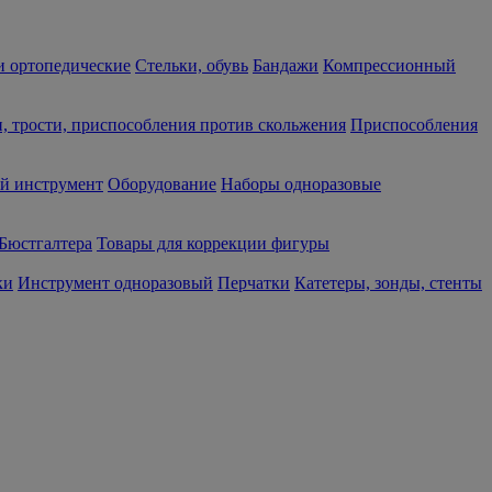
 ортопедические
Стельки, обувь
Бандажи
Компрессионный
, трости, приспособления против скольжения
Приспособления
й инструмент
Оборудование
Наборы одноразовые
Бюстгалтера
Товары для коррекции фигуры
ки
Инструмент одноразовый
Перчатки
Катетеры, зонды, стенты