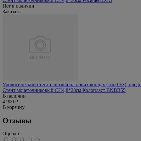
Стент мочеточниковый СН4,8*26см Pocamed ECO
Нет в наличии
Заказать
Урологический стент с петлей на обоих концах (тип О/З), пред
Стент мочеточниковый СН4,8*28см Колопласт BNBB55
В наличии
4 900 Р.
В корзину
Отзывы
Оценка: