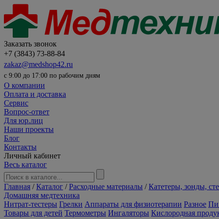
Заказать звонок
+7 (3843) 73-88-84
zakaz@medshop42.ru
с 9:00 до 17:00 по рабочим дням
О компании
Оплата и доставка
Сервис
Вопрос-ответ
Для юр.лиц
Наши проекты
Блог
Контакты
Личный кабинет
Весь каталог
Главная
/
Каталог
/
Расходные материалы
/
Катетеры, зонды, ст
Домашняя медтехника
Нитрат-тестеры
Грелки
Аппараты для физиотерапии
Разное
Пи
Товары для детей
Термометры
Ингаляторы
Кислородная проду