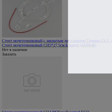
Стент мочеточниковый,с закрытым дист.концом,Тиманн Ch 5, дли
Стент мочеточниковый СН5*27,5см Б.Браун (4430648)
Нет в наличии
Заказать