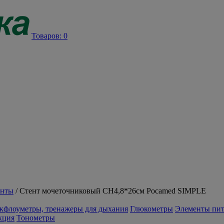
Товаров:
0
енты
/
Стент мочеточниковый СН4,8*26см Pocamed SIMPLE
кфлоуметры, тренажеры для дыхания
Глюкометры
Элементы пи
кция
Тонометры