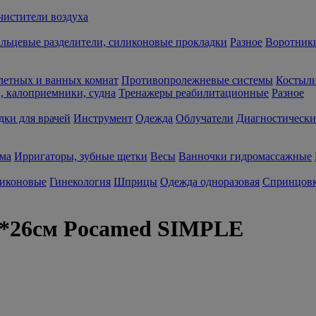
чистители воздуха
льцевые разделители, силиконовые прокладки
Разное
Воротники
летных и ванных комнат
Противопролежневые системы
Костыли
 калоприемники, судна
Тренажеры реабилитационные
Разное
дки для врачей
Инструмент
Одежда
Облучатели
Диагностически
ма
Ирригаторы, зубные щетки
Весы
Ванночки гидромассажные
ликоновые
Гинекология
Шприцы
Одежда одноразовая
Спринцов
8*26см Pocamed SIMPLE