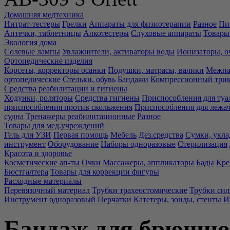
Домашняя медтехника
Нитрат-тестеры
Грелки
Аппараты для физиотерапии
Разное
Пи
Аптечки, таблетницы
Алкотестеры
Слуховые аппараты
Товары
Экология дома
Солевые лампы
Увлажнители, активаторы воды
Ионизаторы, о
Ортопедические изделия
Корсеты, корректоры осанки
Подушки, матрасы, валики
Межпа
ортопедические
Стельки, обувь
Бандажи
Компрессионный три
Средства реабилитации и гигиены
Ходунки, роляторы
Средства гигиены
Приспособления для туа
приспособления против скольжения
Приспособления для лежа
судна
Тренажеры реабилитационные
Разное
Товары для мед.учреждений
Гель для УЗИ
Первая помощь
Мебель
Дез.средства
Сумки, укла
инструмент
Оборудование
Наборы одноразовые
Стерилизация
Красота и здоровье
Косметические ап-ты
Очки
Массажеры, аппликаторы
Бады
Кре
Бюстгалтера
Товары для коррекции фигуры
Расходные материалы
Перевязочный материал
Трубки трахеостомические
Трубки си
Инструмент одноразовый
Перчатки
Катетеры, зонды, стенты
И
Бандаж для брюшной