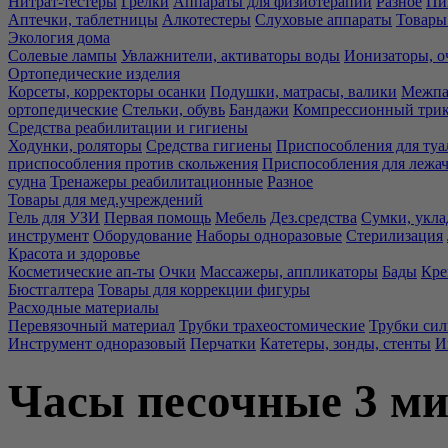
Нитрат-тестеры
Грелки
Аппараты для физиотерапии
Разное
Пи
Аптечки, таблетницы
Алкотестеры
Слуховые аппараты
Товары
Экология дома
Солевые лампы
Увлажнители, активаторы воды
Ионизаторы, о
Ортопедические изделия
Корсеты, корректоры осанки
Подушки, матрасы, валики
Межпа
ортопедические
Стельки, обувь
Бандажи
Компрессионный три
Средства реабилитации и гигиены
Ходунки, роляторы
Средства гигиены
Приспособления для туа
приспособления против скольжения
Приспособления для лежа
судна
Тренажеры реабилитационные
Разное
Товары для мед.учреждений
Гель для УЗИ
Первая помощь
Мебель
Дез.средства
Сумки, укла
инструмент
Оборудование
Наборы одноразовые
Стерилизация
Красота и здоровье
Косметические ап-ты
Очки
Массажеры, аппликаторы
Бады
Кре
Бюстгалтера
Товары для коррекции фигуры
Расходные материалы
Перевязочный материал
Трубки трахеостомические
Трубки си
Инструмент одноразовый
Перчатки
Катетеры, зонды, стенты
И
Часы песочные 3 ми