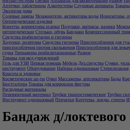
Нитрат-тестеры
Грелки
Аппараты для физиотерапии
Разное
Пи
Аптечки, таблетницы
Алкотестеры
Слуховые аппараты
Товары
Экология дома
Солевые лампы
Увлажнители, активаторы воды
Ионизаторы, о
Ортопедические изделия
Корсеты, корректоры осанки
Подушки, матрасы, валики
Межпа
ортопедические
Стельки, обувь
Бандажи
Компрессионный три
Средства реабилитации и гигиены
Ходунки, роляторы
Средства гигиены
Приспособления для туа
приспособления против скольжения
Приспособления для лежа
судна
Тренажеры реабилитационные
Разное
Товары для мед.учреждений
Гель для УЗИ
Первая помощь
Мебель
Дез.средства
Сумки, укла
инструмент
Оборудование
Наборы одноразовые
Стерилизация
Красота и здоровье
Косметические ап-ты
Очки
Массажеры, аппликаторы
Бады
Кре
Бюстгалтера
Товары для коррекции фигуры
Расходные материалы
Перевязочный материал
Трубки трахеостомические
Трубки си
Инструмент одноразовый
Перчатки
Катетеры, зонды, стенты
И
Бандаж д/локтевого