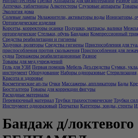
Нитрат-тестеры
Грелки
Аппараты для физиотерапии
Разное
Пи
Аптечки, таблетницы
Алкотестеры
Слуховые аппараты
Товары
Экология дома
Солевые лампы
Увлажнители, активаторы воды
Ионизаторы, о
Ортопедические изделия
Корсеты, корректоры осанки
Подушки, матрасы, валики
Межпа
ортопедические
Стельки, обувь
Бандажи
Компрессионный три
Средства реабилитации и гигиены
Ходунки, роляторы
Средства гигиены
Приспособления для туа
приспособления против скольжения
Приспособления для лежа
судна
Тренажеры реабилитационные
Разное
Товары для мед.учреждений
Гель для УЗИ
Первая помощь
Мебель
Дез.средства
Сумки, укла
инструмент
Оборудование
Наборы одноразовые
Стерилизация
Красота и здоровье
Косметические ап-ты
Очки
Массажеры, аппликаторы
Бады
Кре
Бюстгалтера
Товары для коррекции фигуры
Расходные материалы
Перевязочный материал
Трубки трахеостомические
Трубки си
Инструмент одноразовый
Перчатки
Катетеры, зонды, стенты
И
Бандаж д/локтевого