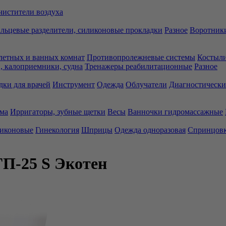
чистители воздуха
льцевые разделители, силиконовые прокладки
Разное
Воротники
летных и ванных комнат
Противопролежневые системы
Костыли
 калоприемники, судна
Тренажеры реабилитационные
Разное
дки для врачей
Инструмент
Одежда
Облучатели
Диагностически
ма
Ирригаторы, зубные щетки
Весы
Ванночки гидромассажные
ликоновые
Гинекология
Шприцы
Одежда одноразовая
Спринцов
П-25 S Экотен