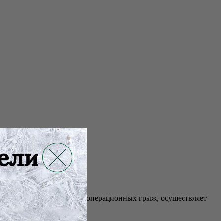
илактике развития послеоперационных грыж, осуществляет