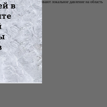
ьные аппликаторы оказывают локальное давление на область
ной посадки.