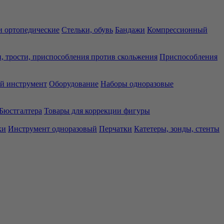
 ортопедические
Стельки, обувь
Бандажи
Компрессионный
, трости, приспособления против скольжения
Приспособления
й инструмент
Оборудование
Наборы одноразовые
Бюстгалтера
Товары для коррекции фигуры
ки
Инструмент одноразовый
Перчатки
Катетеры, зонды, стенты