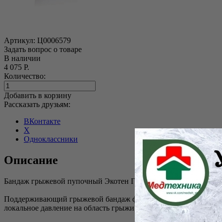
Артикул:
Ц0006579
Задать вопрос о товаре
В наличии
4 075 Р.
Количество:
Добавить в корзину
Рассказать друзьям:
ВКонтакте
X
Одноклассники
Описание
Бандаж грыжевой пупочный Экотен ГП-25
Поддерживающий грыжевой бандаж фиксирует переднюю и боко
локальное давление на область грыжи и восстанавливает тон