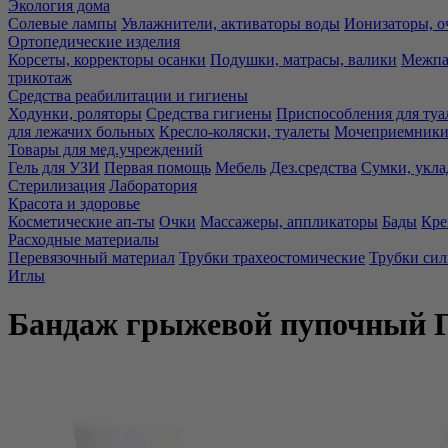
Экология дома
Солевые лампы
Увлажнители, активаторы воды
Ионизаторы, о
Ортопедические изделия
Корсеты, корректоры осанки
Подушки, матрасы, валики
Межпа
трикотаж
Средства реабилитации и гигиены
Ходунки, роляторы
Средства гигиены
Приспособления для туа
для лежачих больных
Кресло-коляски, туалеты
Мочеприемники,
Товары для мед.учреждений
Гель для УЗИ
Первая помощь
Мебель
Дез.средства
Сумки, укла
Стерилизация
Лаборатория
Красота и здоровье
Косметические ап-ты
Очки
Массажеры, аппликаторы
Бады
Кре
Расходные материалы
Перевязочный материал
Трубки трахеостомические
Трубки си
Иглы
Бандаж грыжевой пупочный Г