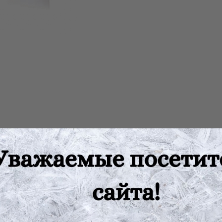
вую брюшные стенки, поясничную область, способствует проф
ус мышц брюшной стенки.