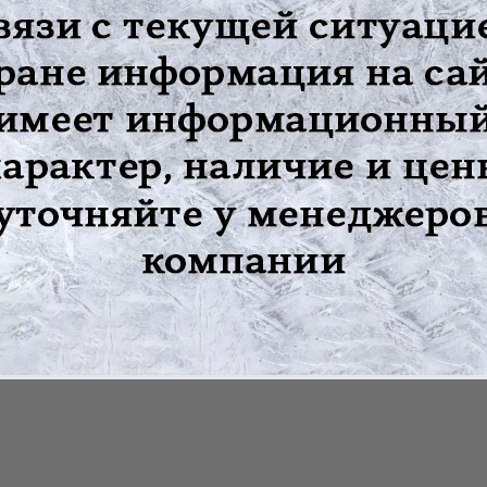
ями, которые расположены в зоне выпячивания грыжи, специал
ровать степени его фиксации для достижения наиболее комфорт
и;
альное давление на область грыжевых образований;
х, околопупочных грыжах и грыжах белой линии живота;
нагрузках;
пераций грыжесечения.