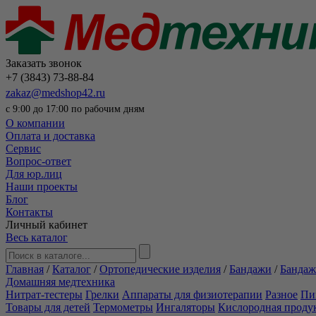
Заказать звонок
+7 (3843) 73-88-84
zakaz@medshop42.ru
с 9:00 до 17:00 по рабочим дням
О компании
Оплата и доставка
Сервис
Вопрос-ответ
Для юр.лиц
Наши проекты
Блог
Контакты
Личный кабинет
Весь каталог
Главная
/
Каталог
/
Ортопедические изделия
/
Бандажи
/
Бандаж
Домашняя медтехника
Нитрат-тестеры
Грелки
Аппараты для физиотерапии
Разное
Пи
Товары для детей
Термометры
Ингаляторы
Кислородная проду