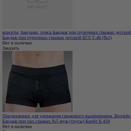
корсеты, бандажи, пояса Бандаж при пупочных грыжах детский
Бандаж при пупочных грыжах детский БГЛ Т-40 (№1)
Нет в наличии
Заказать
Предназначен для удержания грыжевого выпячивания. Воздейс
Бандаж при пах.грыжах №5 муж.(трусы) Крейт Б-450
Нет в наличии