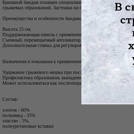
Брюшной бандаж оснащен специальными пелотами-ограничител
грыжевых образований. Застежки на бандаже позволяют регули
Преимущества и особенности бандажа:
Высота 25 см;
Поддерживающая панель с применением 100% хлопковой ткан
Съемный, перемещаемый аппликатор (пелот) обеспечивает лок
Дополнительная стяжка для регулировки степени компрессии.
Назначения и показания к применению бандажа Экотен ГП-25:
Удержание грыжевого мешка при послеоперационных, пупочны
Профилактика образования, выпадения грыжи при физических 
Может использоваться как послеоперационный бандаж после о
Состав:
хлопок - 60%
полиамид - 35%
эластан - 5%,
полиуретановые вставки