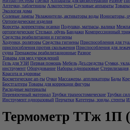
Нитрат-тестеры
Грелки
Аппараты для физиотерапии
Разное
Пи
Аптечки, таблетницы
Алкотестеры
Слуховые аппараты
Товары
Экология дома
Солевые лампы
Увлажнители, активаторы воды
Ионизаторы, о
Ортопедические изделия
Корсеты, корректоры осанки
Подушки, матрасы, валики
Межпа
ортопедические
Стельки, обувь
Бандажи
Компрессионный три
Средства реабилитации и гигиены
Ходунки, роляторы
Средства гигиены
Приспособления для туа
приспособления против скольжения
Приспособления для лежа
судна
Тренажеры реабилитационные
Разное
Товары для мед.учреждений
Гель для УЗИ
Первая помощь
Мебель
Дез.средства
Сумки, укла
инструмент
Оборудование
Наборы одноразовые
Стерилизация
Красота и здоровье
Косметические ап-ты
Очки
Массажеры, аппликаторы
Бады
Кре
Бюстгалтера
Товары для коррекции фигуры
Расходные материалы
Перевязочный материал
Трубки трахеостомические
Трубки си
Инструмент одноразовый
Перчатки
Катетеры, зонды, стенты
И
Термометр ТТж 1П (