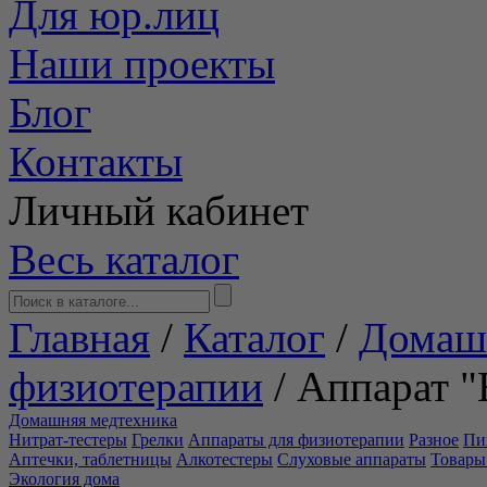
Для юр.лиц
Наши проекты
Блог
Контакты
Личный кабинет
Весь каталог
Главная
/
Каталог
/
Домаш
физиотерапии
/
Аппарат "
Домашняя медтехника
Нитрат-тестеры
Грелки
Аппараты для физиотерапии
Разное
Пи
Аптечки, таблетницы
Алкотестеры
Слуховые аппараты
Товары
Экология дома