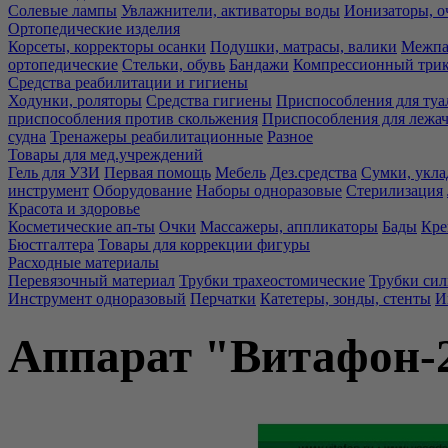
Солевые лампы
Увлажнители, активаторы воды
Ионизаторы, о
Ортопедические изделия
Корсеты, корректоры осанки
Подушки, матрасы, валики
Межпа
ортопедические
Стельки, обувь
Бандажи
Компрессионный три
Средства реабилитации и гигиены
Ходунки, роляторы
Средства гигиены
Приспособления для туа
приспособления против скольжения
Приспособления для лежа
судна
Тренажеры реабилитационные
Разное
Товары для мед.учреждений
Гель для УЗИ
Первая помощь
Мебель
Дез.средства
Сумки, укла
инструмент
Оборудование
Наборы одноразовые
Стерилизация
Красота и здоровье
Косметические ап-ты
Очки
Массажеры, аппликаторы
Бады
Кре
Бюстгалтера
Товары для коррекции фигуры
Расходные материалы
Перевязочный материал
Трубки трахеостомические
Трубки си
Инструмент одноразовый
Перчатки
Катетеры, зонды, стенты
И
Аппарат "Витафон-