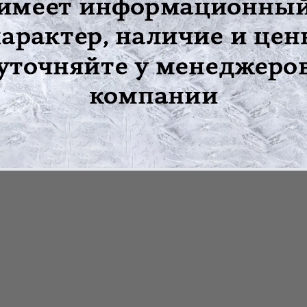
дъеме тяжестей, кашле, натуживании и иных физических нагру
ержанием хлопка;
ORINE FREE;
ся в положении лежа, после вправления грыжевого выпячивания