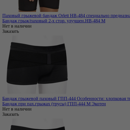
Паховый грыжевой бандаж Orlett HB-484 специально предназна
Бандаж грыж/паховый 2-х стор. улучшен.НВ-484 M
Нет в наличии
Заказать
Бандаж грыжевой паховый ГПП-444 Особенности: хлопковая тка
Бандаж при пах.грыжах (трусы) ГПП-444 M Экотен
Нет в наличии
Заказать