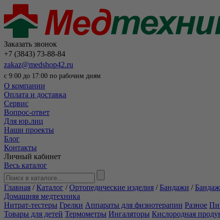
Заказать звонок
+7 (3843) 73-88-84
zakaz@medshop42.ru
с 9:00 до 17:00 по рабочим дням
О компании
Оплата и доставка
Сервис
Вопрос-ответ
Для юр.лиц
Наши проекты
Блог
Контакты
Личный кабинет
Весь каталог
Главная
/
Каталог
/
Ортопедические изделия
/
Бандажи
/
Бандаж
Домашняя медтехника
Нитрат-тестеры
Грелки
Аппараты для физиотерапии
Разное
Пи
Товары для детей
Термометры
Ингаляторы
Кислородная проду