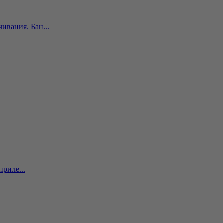
ивания. Бан...
риле...