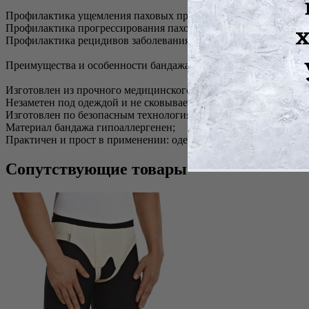
Профилактика ущемления паховых прямых и косых грыж при по
Профилактика прогрессирования паховых грыж;
Профилактика рецидивов заболевания.
Преимущества и особенности бандажа:
Изготовлен из прочного медицинского полотна с высоким сод
Незаметен под одеждой и не сковывает движений;
Изготовлен по безопасным технологиям LATEX FREE и CHL
Материал бандажа гипоаллергенен;
Практичен и прост в применении: одевать бандаж рекомендует
Сопутствующие товары