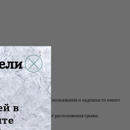
чивания.
с и лямки для простоты использования и надежности имеют
 сторон – в зависимости от расположения грыжи.