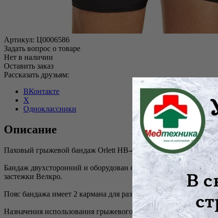
Артикул:
Ц0006586
Задать вопрос о товаре
Нет в наличии
Оставить заказ
Рассказать друзьям:
ВКонтакте
X
Одноклассники
Описание
Паховый грыжевой бандаж Orlett HB-484 специально предназн
Бандаж двухсторонний и оборудован съемными пелотами. Конст
застежки Велкро.
Пояс бандажа имеет 2 кармана для размещения специальных пел
Назначения использования грыжевого бандажа Orlett HB-484: