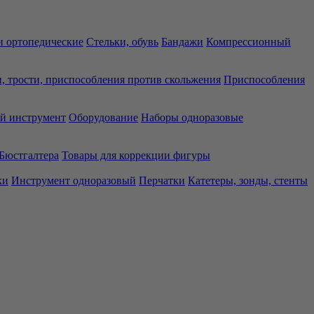
 ортопедические
Стельки, обувь
Бандажи
Компрессионный
, трости, приспособления против скольжения
Приспособления
й инструмент
Оборудование
Наборы одноразовые
Бюстгалтера
Товары для коррекции фигуры
ки
Инструмент одноразовый
Перчатки
Катетеры, зонды, стенты