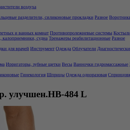
чистители воздуха
льцевые разделители, силиконовые прокладки
Разное
Воротники
летных и ванных комнат
Противопролежневые системы
Костыли
 калоприемники, судна
Тренажеры реабилитационные
Разное
дки для врачей
Инструмент
Одежда
Облучатели
Диагностически
ма
Ирригаторы, зубные щетки
Весы
Ванночки гидромассажные
ликоновые
Гинекология
Шприцы
Одежда одноразовая
Спринцов
р. улучшен.НВ-484 L