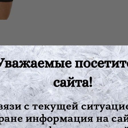
ачен для легкой степени фиксации и поддержки грыжевого выпя
рукция бандажа состоит из широкого пояса с лямками. Сам поя
отов (вкладышей), которые можно установить с одной или с 2-х