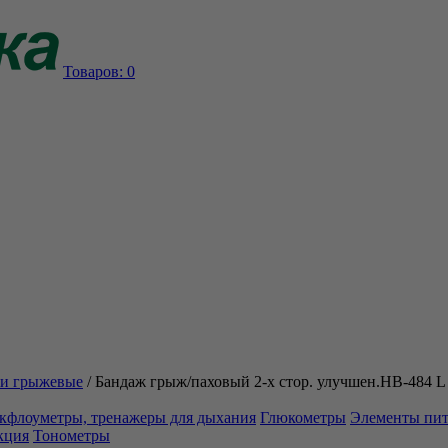
Товаров:
0
и грыжевые
/
Бандаж грыж/паховый 2-х стор. улучшен.НВ-484 L
кфлоуметры, тренажеры для дыхания
Глюкометры
Элементы пи
кция
Тонометры