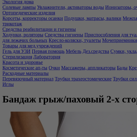
Экология дома
Солевые лампы
Увлажнители, активаторы воды
Ионизаторы, о
Ортопедические изделия
Корсеты, корректоры осанки
Подушки, матрасы, валики
Межпа
трикотаж
Средства реабилитации и гигиены
Ходунки, роляторы
Средства гигиены
Приспособления для туа
для лежачих больных
Кресло-коляски, туалеты
Мочеприемники,
Товары для мед.учреждений
Гель для УЗИ
Первая помощь
Мебель
Дез.средства
Сумки, укла
Стерилизация
Лаборатория
Красота и здоровье
Косметические ап-ты
Очки
Массажеры, аппликаторы
Бады
Кре
Расходные материалы
Перевязочный материал
Трубки трахеостомические
Трубки си
Иглы
Бандаж грыж/паховый 2-х сто