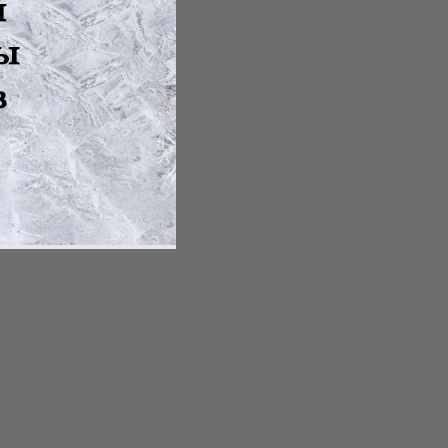
зках;
.