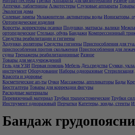
Нитрат-тестеры
Грелки
Аппараты для физиотерапии
Разное
Пи
Аптечки, таблетницы
Алкотестеры
Слуховые аппараты
Товары
Экология дома
Солевые лампы
Увлажнители, активаторы воды
Ионизаторы, о
Ортопедические изделия
Корсеты, корректоры осанки
Подушки, матрасы, валики
Межпа
ортопедические
Стельки, обувь
Бандажи
Компрессионный три
Средства реабилитации и гигиены
Ходунки, роляторы
Средства гигиены
Приспособления для туа
приспособления против скольжения
Приспособления для лежа
судна
Тренажеры реабилитационные
Разное
Товары для мед.учреждений
Гель для УЗИ
Первая помощь
Мебель
Дез.средства
Сумки, укла
инструмент
Оборудование
Наборы одноразовые
Стерилизация
Красота и здоровье
Косметические ап-ты
Очки
Массажеры, аппликаторы
Бады
Кре
Бюстгалтера
Товары для коррекции фигуры
Расходные материалы
Перевязочный материал
Трубки трахеостомические
Трубки си
Инструмент одноразовый
Перчатки
Катетеры, зонды, стенты
И
Бандаж грудопояс