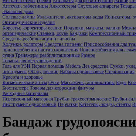
Нитрат-тестеры
Грелки
Аппараты для физиотерапии
Разное
Пи
Аптечки, таблетницы
Алкотестеры
Слуховые аппараты
Товары
Экология дома
Солевые лампы
Увлажнители, активаторы воды
Ионизаторы, о
Ортопедические изделия
Корсеты, корректоры осанки
Подушки, матрасы, валики
Межпа
ортопедические
Стельки, обувь
Бандажи
Компрессионный три
Средства реабилитации и гигиены
Ходунки, роляторы
Средства гигиены
Приспособления для туа
приспособления против скольжения
Приспособления для лежа
судна
Тренажеры реабилитационные
Разное
Товары для мед.учреждений
Гель для УЗИ
Первая помощь
Мебель
Дез.средства
Сумки, укла
инструмент
Оборудование
Наборы одноразовые
Стерилизация
Красота и здоровье
Косметические ап-ты
Очки
Массажеры, аппликаторы
Бады
Кре
Бюстгалтера
Товары для коррекции фигуры
Расходные материалы
Перевязочный материал
Трубки трахеостомические
Трубки си
Инструмент одноразовый
Перчатки
Катетеры, зонды, стенты
И
Бандаж грудопояс