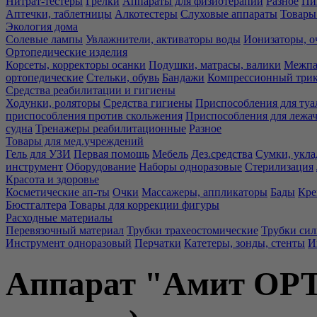
Нитрат-тестеры
Грелки
Аппараты для физиотерапии
Разное
Пи
Аптечки, таблетницы
Алкотестеры
Слуховые аппараты
Товары
Экология дома
Солевые лампы
Увлажнители, активаторы воды
Ионизаторы, о
Ортопедические изделия
Корсеты, корректоры осанки
Подушки, матрасы, валики
Межпа
ортопедические
Стельки, обувь
Бандажи
Компрессионный три
Средства реабилитации и гигиены
Ходунки, роляторы
Средства гигиены
Приспособления для туа
приспособления против скольжения
Приспособления для лежа
судна
Тренажеры реабилитационные
Разное
Товары для мед.учреждений
Гель для УЗИ
Первая помощь
Мебель
Дез.средства
Сумки, укла
инструмент
Оборудование
Наборы одноразовые
Стерилизация
Красота и здоровье
Косметические ап-ты
Очки
Массажеры, аппликаторы
Бады
Кре
Бюстгалтера
Товары для коррекции фигуры
Расходные материалы
Перевязочный материал
Трубки трахеостомические
Трубки си
Инструмент одноразовый
Перчатки
Катетеры, зонды, стенты
И
Аппарат "Амит ОРТ