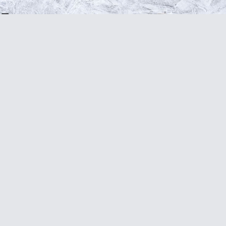
го генеза, вторичные дорсалгии.
поясничном уровне.
аций на позвоночнике.
оложение.
астяжимой плотной воздухопроницаемой ткани, широкую поясну
 линии бандажа обеспечивают эргономичную посадку по фигуре,
оложены вдоль позвоночника и два коротких пластиковых распо