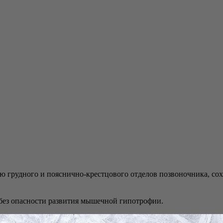
грудного и пояснично-крестцового отделов позвоночника, сох
без опасности развития мышечной гипотрофии.