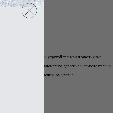
ю ленту с дополнительной упругой тесьмой и эластичные
 позволяют создавать равномерное давление и самостоятельно
ложены латерально на поясничном уровне.