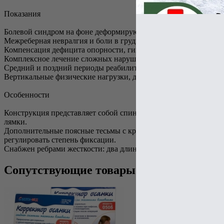
Показания
Болевой синдром на фоне деформирующих дорсопатий различно
Межреберная невралгия и боли в грудной клетке.
Компенсация дефицита опорности, гипермобильность на грудо
Комплексное лечение сложных нарушений осанки.
Средний и поздний периоды реабилитации после травм и опер
Вертикальные физические нагрузки, длительное статическое п
Особенности
Конструкция представляет собой спинку, выполненную из нер
лямки.
Дополнительные поясные тесьмы с креплением по центральной
регулировать степень фиксации.
Снабжен ребрами жесткости: два длинных металлических расп
Сопутствующие товары