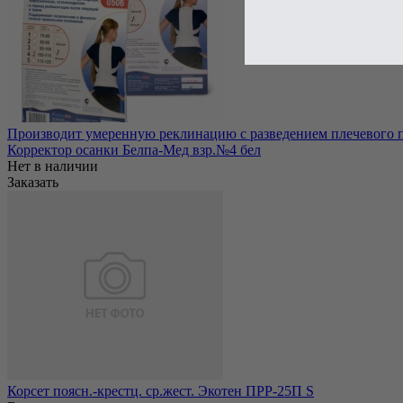
Производит умеренную реклинацию с разведением плечевого по
Корректор осанки Белпа-Мед взр.№4 бел
Нет в наличии
Заказать
Корсет поясн.-крестц. ср.жест. Экотен ПРР-25П S