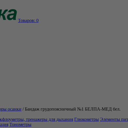
Товаров:
0
оры осанки
/
Бандаж грудопоясничный №1 БЕЛПА-МЕД бел.
кфлоуметры, тренажеры для дыхания
Глюкометры
Элементы пи
кция
Тонометры