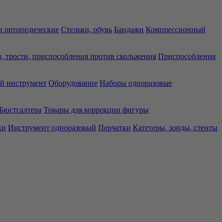
 ортопедические
Стельки, обувь
Бандажи
Компрессионный
, трости, приспособления против скольжения
Приспособления
й инструмент
Оборудование
Наборы одноразовые
Бюстгалтера
Товары для коррекции фигуры
ки
Инструмент одноразовый
Перчатки
Катетеры, зонды, стенты