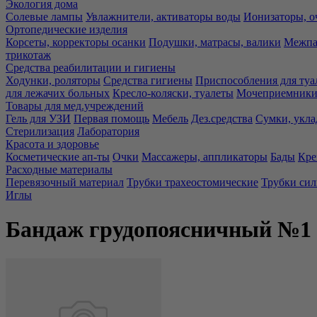
Экология дома
Солевые лампы
Увлажнители, активаторы воды
Ионизаторы, о
Ортопедические изделия
Корсеты, корректоры осанки
Подушки, матрасы, валики
Межпа
трикотаж
Средства реабилитации и гигиены
Ходунки, роляторы
Средства гигиены
Приспособления для туа
для лежачих больных
Кресло-коляски, туалеты
Мочеприемники,
Товары для мед.учреждений
Гель для УЗИ
Первая помощь
Мебель
Дез.средства
Сумки, укла
Стерилизация
Лаборатория
Красота и здоровье
Косметические ап-ты
Очки
Массажеры, аппликаторы
Бады
Кре
Расходные материалы
Перевязочный материал
Трубки трахеостомические
Трубки си
Иглы
Бандаж грудопоясничный №1