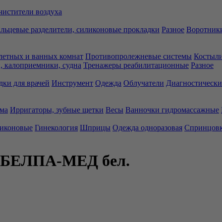
чистители воздуха
льцевые разделители, силиконовые прокладки
Разное
Воротники
летных и ванных комнат
Противопролежневые системы
Костыли
 калоприемники, судна
Тренажеры реабилитационные
Разное
дки для врачей
Инструмент
Одежда
Облучатели
Диагностически
ма
Ирригаторы, зубные щетки
Весы
Ванночки гидромассажные
ликоновые
Гинекология
Шприцы
Одежда одноразовая
Спринцов
 БЕЛПА-МЕД бел.