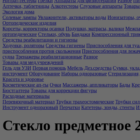
Нитрат-тестеры
Грелки
Аппараты для физиотерапии
Разное
Пи
Аптечки, таблетницы
Алкотестеры
Слуховые аппараты
Товары
Экология дома
Солевые лампы
Увлажнители, активаторы воды
Ионизаторы, о
Ортопедические изделия
Корсеты, корректоры осанки
Подушки, матрасы, валики
Межпа
ортопедические
Стельки, обувь
Бандажи
Компрессионный три
Средства реабилитации и гигиены
Ходунки, роляторы
Средства гигиены
Приспособления для туа
приспособления против скольжения
Приспособления для лежа
судна
Тренажеры реабилитационные
Разное
Товары для мед.учреждений
Гель для УЗИ
Первая помощь
Мебель
Дез.средства
Сумки, укла
инструмент
Оборудование
Наборы одноразовые
Стерилизация
Красота и здоровье
Косметические ап-ты
Очки
Массажеры, аппликаторы
Бады
Кре
Бюстгалтера
Товары для коррекции фигуры
Расходные материалы
Перевязочный материал
Трубки трахеостомические
Трубки си
Инструмент одноразовый
Перчатки
Катетеры, зонды, стенты
И
Стекло предметное 