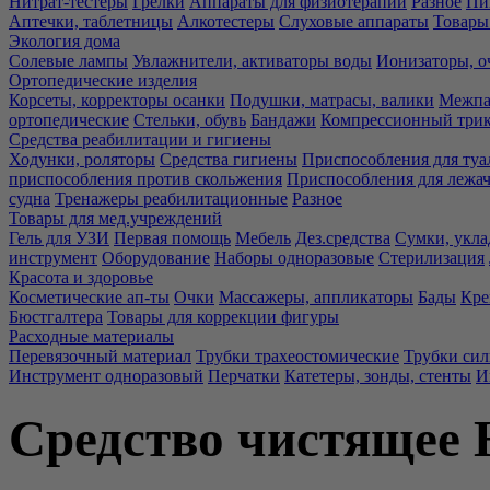
Нитрат-тестеры
Грелки
Аппараты для физиотерапии
Разное
Пи
Аптечки, таблетницы
Алкотестеры
Слуховые аппараты
Товары
Экология дома
Солевые лампы
Увлажнители, активаторы воды
Ионизаторы, о
Ортопедические изделия
Корсеты, корректоры осанки
Подушки, матрасы, валики
Межпа
ортопедические
Стельки, обувь
Бандажи
Компрессионный три
Средства реабилитации и гигиены
Ходунки, роляторы
Средства гигиены
Приспособления для туа
приспособления против скольжения
Приспособления для лежа
судна
Тренажеры реабилитационные
Разное
Товары для мед.учреждений
Гель для УЗИ
Первая помощь
Мебель
Дез.средства
Сумки, укла
инструмент
Оборудование
Наборы одноразовые
Стерилизация
Красота и здоровье
Косметические ап-ты
Очки
Массажеры, аппликаторы
Бады
Кре
Бюстгалтера
Товары для коррекции фигуры
Расходные материалы
Перевязочный материал
Трубки трахеостомические
Трубки си
Инструмент одноразовый
Перчатки
Катетеры, зонды, стенты
И
Средство чистящее 