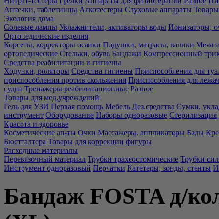
Нитрат-тестеры
Грелки
Аппараты для физиотерапии
Разное
Пи
Аптечки, таблетницы
Алкотестеры
Слуховые аппараты
Товары
Экология дома
Солевые лампы
Увлажнители, активаторы воды
Ионизаторы, о
Ортопедические изделия
Корсеты, корректоры осанки
Подушки, матрасы, валики
Межпа
ортопедические
Стельки, обувь
Бандажи
Компрессионный три
Средства реабилитации и гигиены
Ходунки, роляторы
Средства гигиены
Приспособления для туа
приспособления против скольжения
Приспособления для лежа
судна
Тренажеры реабилитационные
Разное
Товары для мед.учреждений
Гель для УЗИ
Первая помощь
Мебель
Дез.средства
Сумки, укла
инструмент
Оборудование
Наборы одноразовые
Стерилизация
Красота и здоровье
Косметические ап-ты
Очки
Массажеры, аппликаторы
Бады
Кре
Бюстгалтера
Товары для коррекции фигуры
Расходные материалы
Перевязочный материал
Трубки трахеостомические
Трубки си
Инструмент одноразовый
Перчатки
Катетеры, зонды, стенты
И
Бандаж FOSTA д/кол