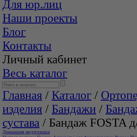
Для юр.лиц
Наши проекты
Блог
Контакты
Личный кабинет
Весь каталог
Главная
/
Каталог
/
Ортопе
изделия
/
Бандажи
/
Банда
сустава
/
Бандаж FOSTA д/
Домашняя медтехника