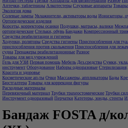
Нитрат-тестеры
Грелки
Аппараты для физиотерапии
Разное
Пи
Аптечки, таблетницы
Алкотестеры
Слуховые аппараты
Товары
Экология дома
Солевые лампы
Увлажнители, активаторы воды
Ионизаторы, о
Ортопедические изделия
Корсеты, корректоры осанки
Подушки, матрасы, валики
Межпа
ортопедические
Стельки, обувь
Бандажи
Компрессионный три
Средства реабилитации и гигиены
Ходунки, роляторы
Средства гигиены
Приспособления для туа
приспособления против скольжения
Приспособления для лежа
судна
Тренажеры реабилитационные
Разное
Товары для мед.учреждений
Гель для УЗИ
Первая помощь
Мебель
Дез.средства
Сумки, укла
инструмент
Оборудование
Наборы одноразовые
Стерилизация
Красота и здоровье
Косметические ап-ты
Очки
Массажеры, аппликаторы
Бады
Кре
Бюстгалтера
Товары для коррекции фигуры
Расходные материалы
Перевязочный материал
Трубки трахеостомические
Трубки си
Инструмент одноразовый
Перчатки
Катетеры, зонды, стенты
И
Бандаж FOSTA д/кол