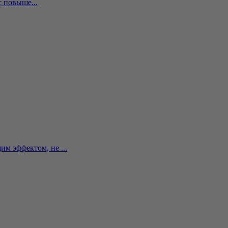
с повыше...
м эффектом, не ...