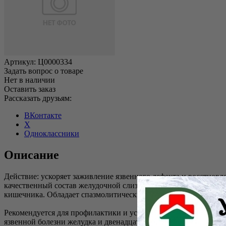
Артикул:
Ц0000334
Задать вопрос о товаре
Нет в наличии
Оставить заказ
Рассказать друзьям:
ВКонтакте
X
Одноклассники
Описание
Действие: ускоряет заживление язвенного дефекта и восстнов
качественный состав желудочной слизи, ускоряет эвакуацию с
кишечника. Обладает спазмолитическим, болеутоляющим, про
Рекомендуется для профилактики и усиления эффекта медикам
язвенной болезни желудка и двенадцатиперстной кишки