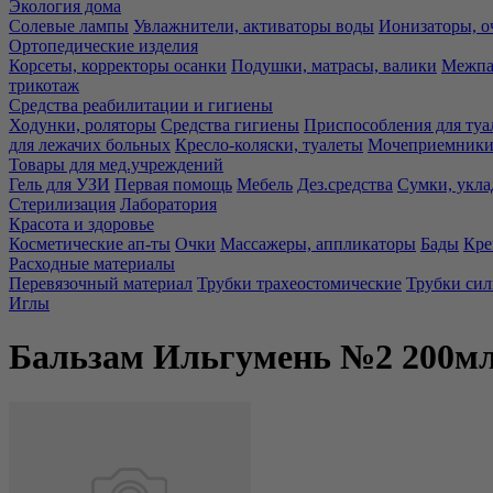
Экология дома
Солевые лампы
Увлажнители, активаторы воды
Ионизаторы, о
Ортопедические изделия
Корсеты, корректоры осанки
Подушки, матрасы, валики
Межпа
трикотаж
Средства реабилитации и гигиены
Ходунки, роляторы
Средства гигиены
Приспособления для туа
для лежачих больных
Кресло-коляски, туалеты
Мочеприемники,
Товары для мед.учреждений
Гель для УЗИ
Первая помощь
Мебель
Дез.средства
Сумки, укла
Стерилизация
Лаборатория
Красота и здоровье
Косметические ап-ты
Очки
Массажеры, аппликаторы
Бады
Кре
Расходные материалы
Перевязочный материал
Трубки трахеостомические
Трубки си
Иглы
Бальзам Ильгумень №2 200м