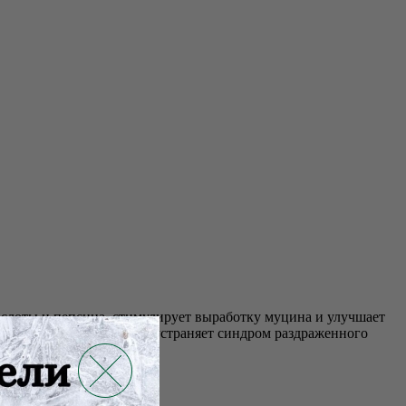
ислоты и пепсина, стимулирует выработку муцина и улучшает
е, уменьшает метеоризм, устраняет синдром раздраженного