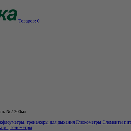
Товаров:
0
ень №2 200мл
кфлоуметры, тренажеры для дыхания
Глюкометры
Элементы пи
кция
Тонометры