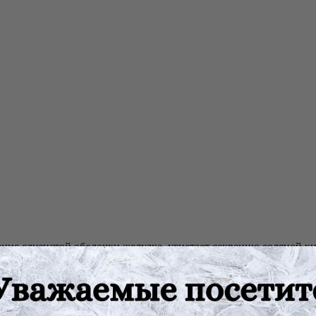
ление слизистой оболочки желудка, угнетает секрецию соляной к
одержимого желудка, проявляет умеренное слабительное действи
тивовоспалительным, желчегонным эффектами.
ентозной терапии: