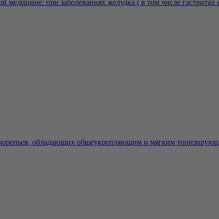
й медицине: при заболеваниях желудка ( в том числе гастритах 
 кореньев, обладающих общеукрепляющим и мягким тонизирующи