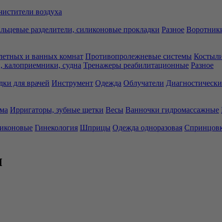
чистители воздуха
льцевые разделители, силиконовые прокладки
Разное
Воротники
летных и ванных комнат
Противопролежневые системы
Костыли
 калоприемники, судна
Тренажеры реабилитационные
Разное
дки для врачей
Инструмент
Одежда
Облучатели
Диагностически
ма
Ирригаторы, зубные щетки
Весы
Ванночки гидромассажные
ликоновые
Гинекология
Шприцы
Одежда одноразовая
Спринцов
л