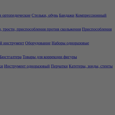
 ортопедические
Стельки, обувь
Бандажи
Компрессионный
, трости, приспособления против скольжения
Приспособления
й инструмент
Оборудование
Наборы одноразовые
Бюстгалтера
Товары для коррекции фигуры
ки
Инструмент одноразовый
Перчатки
Катетеры, зонды, стенты