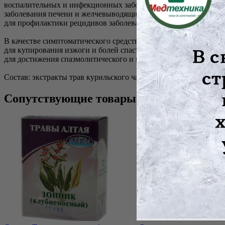
воспалительных и инфекционных заболеваний желудочно-кише
заболевания печени и желчевыводящих утей
для профилактики рецидивов заболеваний желудочно-кишечно
В качестве симптоматического средства:
для купирования изжоги и болей спастического характера
для достижения спазмолитического и мягкого слабительного э
Состав: экстракты трав курильского чая, тысячелистника, пол
Сопутствующие товары