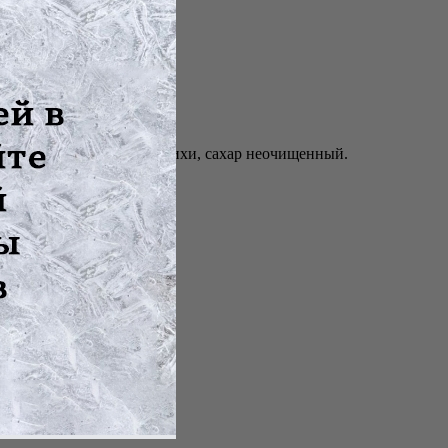
анные соки аронии, облепихи, сахар неочищенный.