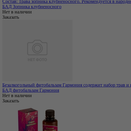
Состав: Трава зопника клубненосного. Рекомендуется в народно
БАД Зопника клубненосного
Нет в наличии
Заказать
Безалкогольный фитобальзам Гармония содержит набор трав и
БАД фитобальзам Гармония
Нет в наличии
Заказать