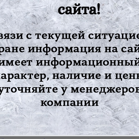
чного тракта
го тракта
ффектов при заболеваниях кишечника (энтероколитах и колитах)
ыни, подорожника, володушки, корней аира алтея, концентриров