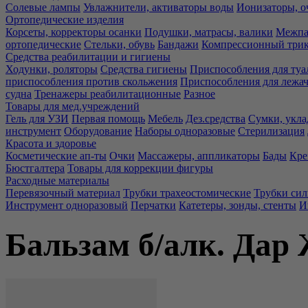
Солевые лампы
Увлажнители, активаторы воды
Ионизаторы, о
Ортопедические изделия
Корсеты, корректоры осанки
Подушки, матрасы, валики
Межпа
ортопедические
Стельки, обувь
Бандажи
Компрессионный три
Средства реабилитации и гигиены
Ходунки, роляторы
Средства гигиены
Приспособления для туа
приспособления против скольжения
Приспособления для лежа
судна
Тренажеры реабилитационные
Разное
Товары для мед.учреждений
Гель для УЗИ
Первая помощь
Мебель
Дез.средства
Сумки, укла
инструмент
Оборудование
Наборы одноразовые
Стерилизация
Красота и здоровье
Косметические ап-ты
Очки
Массажеры, аппликаторы
Бады
Кре
Бюстгалтера
Товары для коррекции фигуры
Расходные материалы
Перевязочный материал
Трубки трахеостомические
Трубки си
Инструмент одноразовый
Перчатки
Катетеры, зонды, стенты
И
Бальзам б/алк. Дар