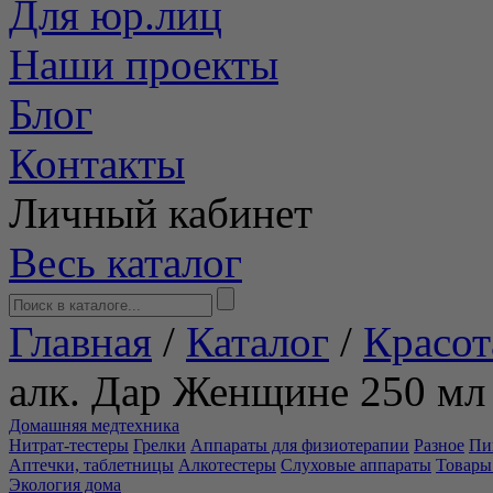
Для юр.лиц
Наши проекты
Блог
Контакты
Личный кабинет
Весь каталог
Главная
/
Каталог
/
Красот
алк. Дар Женщине 250 мл
Домашняя медтехника
Нитрат-тестеры
Грелки
Аппараты для физиотерапии
Разное
Пи
Аптечки, таблетницы
Алкотестеры
Слуховые аппараты
Товары
Экология дома