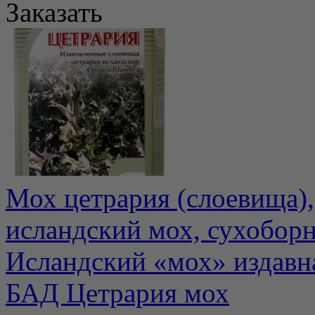
Заказать
Мох цетрария (слоевища),
исландский мох, сухобор
Исландский «мох» издавна
БАД Цетрария мох